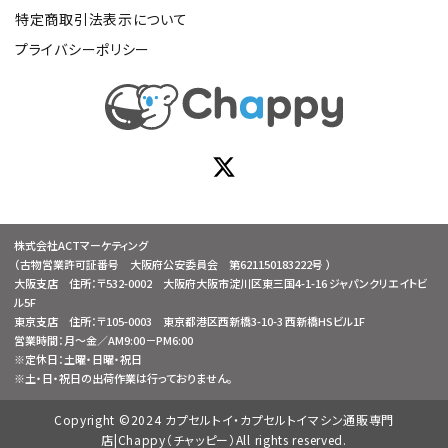
特定商取引法表示について
プライバシーポリシー
株式会社ACTマーケティング
（古物営業許可証番号 大阪府公安委員会 第621150183222号 ）
大阪支店 住所：〒532-0002 大阪府大阪市淀川区東三国4-1-16 ジャパンクリエイトビ
ル5F
東京支店 住所：〒105-0003 東京都港区西新橋3-10-3 西新橋HSビル1F
営業時間：月～金／AM9:00－PM6:00
※定休日：土曜・日曜・祝日
※土・日・祝日の出荷作業は行っておりません。
Copyright ©2024 カプセルトイ・カプセルトイマシン通販専門
店|Chappy（チャッピー）All rights reserved.