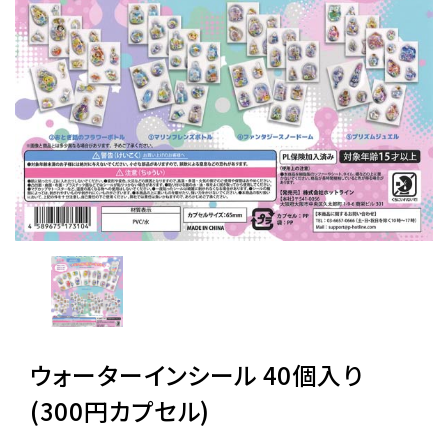
レンタル
景品・玩具・文具
販促用カプセルトイ
よくあるご質問
ご利用ガイド
ウォーターインシール 40個入り
06-6282-7659
(300円カプセル)