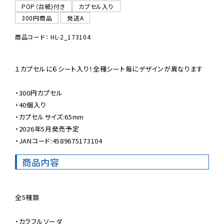
POP（台紙)付き
カプセル入り
300円商品
発送A
商品コード： HL-2_173104
１カプセルに６シート入り！全種シート毎にデザインが異なります

・300円カプセル

・40個入り

・カプセルサイズ:65mm

・2026年5月発売予定

・JANコード:4589675173104
商品内容
全5種類

・カラフルソーダ
