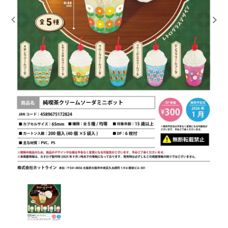
レンタル
景品・玩具・文具
販促用カプセルトイ
よくあるご質問
ご利用ガイド
06-6282-7659