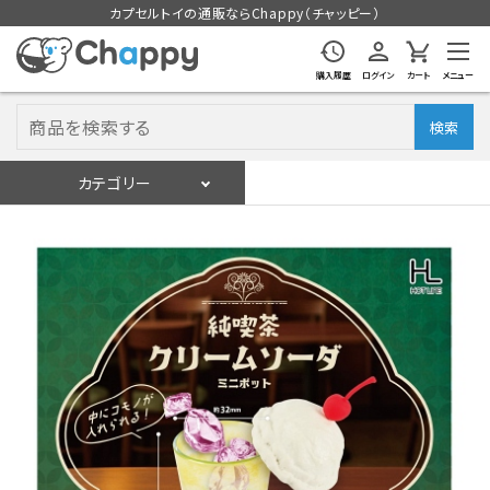
カプセルトイの通販ならChappy（チャッピー）
購入履歴
ログイン
カート
メニュー
検索
カテゴリー
入荷スケジュール
ログイン
会員登録
入荷スケジュールをチェック
カプセルトイマシン本体
カプセルトイ
販促用空カプセル