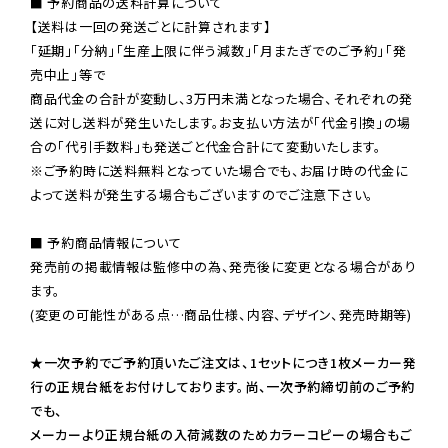
■ 予約商品の送料計算について

【送料は一回の発送ごとに計算されます】

「延期」「分納」「生産上限に伴う減数」「月またぎでのご予約」「発
売中止」等で

商品代金の合計が変動し、3万円未満となった場合、それぞれの発
送に対し送料が発生いたします。お支払い方法が「代金引換」の場
※ご予約時に送料無料となっていた場合でも、お届け時の代金に
よって送料が発生する場合もございますのでご注意下さい。
■ 予約商品情報について

発売前の掲載情報は監修中の為、発売後に変更となる場合があり
ます。

(変更の可能性がある点…商品仕様、内容、デザイン、発売時期等)

★一次予約でご予約頂いたご注文は、1セットにつき1枚メーカー発
行の正規台紙をお付けしております。尚、一次予約締切前のご予約
でも、

メーカーより正規台紙の入荷減数のためカラーコピーの場合もご