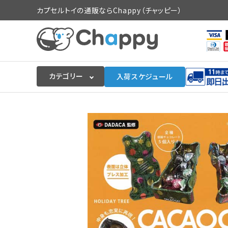
カプセルトイの通販ならChappy（チャッピー）
カテゴリー
入荷スケジュール
ログイン
会員登録
入荷スケジュールをチェック
カプセルトイマシン本体
カプセルトイ
販促用空カプセル