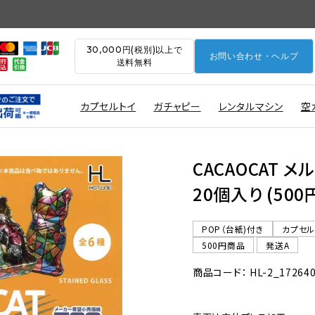
30,000円(税別)以上で
お問い合わせ・ヘルプ
送料無料
カプセルトイ
ガチャピー
レンタルマシン
空
CACAOCAT 
20個入り (50
POP（台紙)付き
カプセ
500円商品
発送A
商品コード： HL-2_17264