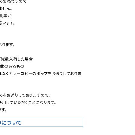
の販売ですので

せん。

比率が

います。

ります。

減数入荷した場合

載のあるもの

はなくカラーコピーのポップをお送りしておりま
のをお送りしておりますので、

用していただくことになります。

す。
りについて