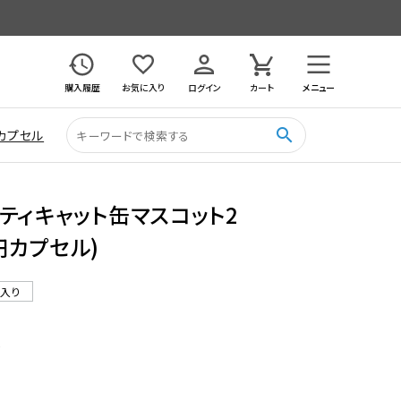
購入履歴
お気に入り
ログイン
カート
メニュー
search
カプセル
メルティキャット缶マスコット2
0円カプセル)
ル入り
0