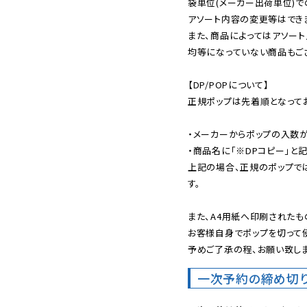
袋単位(メーカー出荷単位)で
アソート内容の変更等はできま
また、商品によってはアソート
均等になっていない商品もござ
【DP/POPについて】

正規ポップは先着順となってお
・メーカーからポップの入数が
・商品名に「※DPコピー」と記
上記の場合、正規のポップで
す。

また、A4用紙へ印刷されたも
お客様自身でポップを切って使
予めご了承の程、お願い致しま
一次予約の締め切