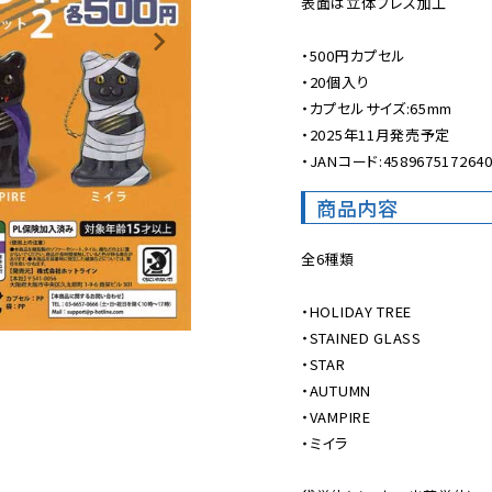
表面は立体プレス加工

・500円カプセル

・20個入り

・カプセルサイズ:65mm

・2025年11月発売予定

・JANコード:458967517264
商品内容
全6種類

・HOLIDAY TREE

・STAINED GLASS

・STAR

・AUTUMN

・VAMPIRE

・ミイラ
