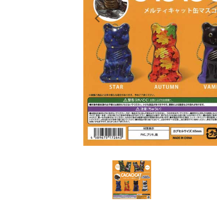
レンタル
景品・玩具・文具
販促用カプセルトイ
よくあるご質問
ご利用ガイド
06-6282-7659