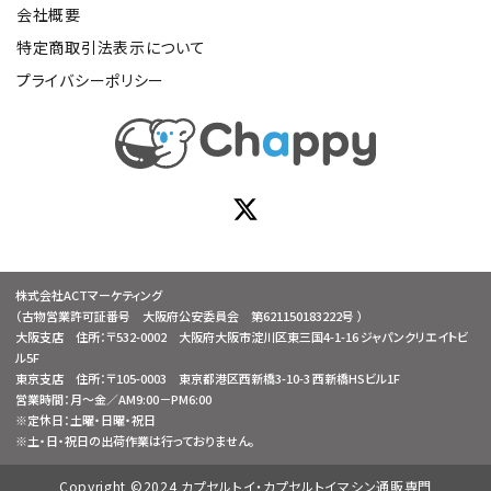
会社概要
特定商取引法表示について
プライバシーポリシー
株式会社ACTマーケティング
（古物営業許可証番号 大阪府公安委員会 第621150183222号 ）
大阪支店 住所：〒532-0002 大阪府大阪市淀川区東三国4-1-16 ジャパンクリエイトビ
ル5F
東京支店 住所：〒105-0003 東京都港区西新橋3-10-3 西新橋HSビル1F
営業時間：月～金／AM9:00－PM6:00
※定休日：土曜・日曜・祝日
※土・日・祝日の出荷作業は行っておりません。
Copyright ©2024 カプセルトイ・カプセルトイマシン通販専門