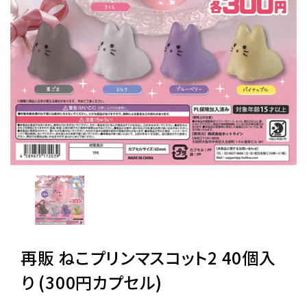
レンタル
景品・玩具・文具
販促用カプセルトイ
よくあるご質問
ご利用ガイド
再販 ねこプリンマスコット2 40個入
06-6282-7659
り (300円カプセル)