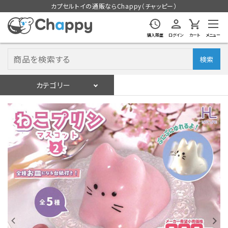
カプセルトイの通販ならChappy（チャッピー）
購入履歴
ログイン
カート
メニュー
検索
カテゴリー
入荷スケジュール
ログイン
会員登録
入荷スケジュールをチェック
カプセルトイマシン本体
カプセルトイ
販促用空カプセル