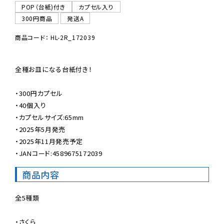
POP（台紙)付き
カプセル入り
300円商品
発送A
商品コード： HL-2R_172039
全種お皿になる台紙付き！

・300円カプセル

・40個入り

・カプセルサイズ:65mm

・2025年5月発売

・2025年11月発売予定

・JANコード:4589675172039
商品内容
全5種類

・さくら
