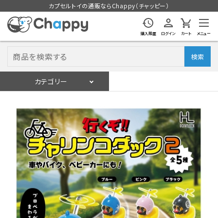
カプセルトイの通販ならChappy（チャッピー）
購入履歴
ログイン
カート
メニュー
検索
カテゴリー
入荷スケジュール
ログイン
会員登録
入荷スケジュールをチェック
カプセルトイマシン本体
カプセルトイ
販促用空カプセル