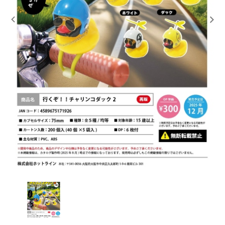
レンタル
景品・玩具・文具
販促用カプセルトイ
よくあるご質問
ご利用ガイド
06-6282-7659