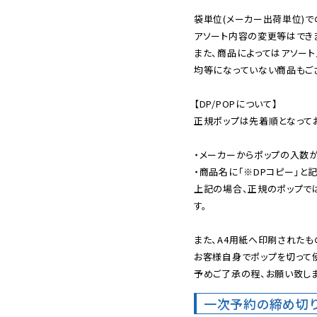
袋単位(メーカー出荷単位)で
アソート内容の変更等はできま
また、商品によってはアソート
均等になっていない商品もござ
【DP/POPについて】

正規ポップは先着順となってお
・メーカーからポップの入数が
・商品名に「※DPコピー」と記
上記の場合、正規のポップで
す。

また、A4用紙へ印刷されたも
お客様自身でポップを切って使
予めご了承の程、お願い致しま
一次予約の締め切