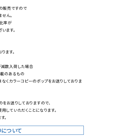
の販売ですので

せん。

比率が

います。

ります。

減数入荷した場合

載のあるもの

はなくカラーコピーのポップをお送りしておりま
のをお送りしておりますので、

用していただくことになります。

す。
りについて