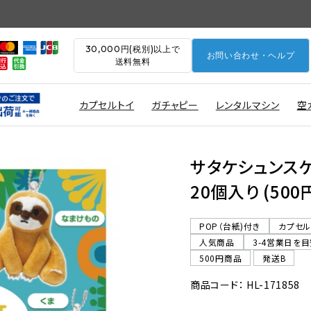
30,000円(税別)以上で
お問い合わせ・ヘルプ
送料無料
カプセルトイ
ガチャピー
レンタルマシン
空
サタケシュンス
20個入り (50
POP（台紙)付き
カプセ
人気商品
3-4営業日を
500円商品
発送B
商品コード： HL-171858