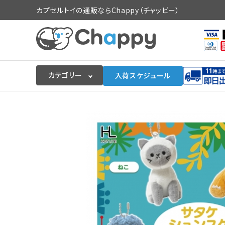
カプセルトイの通販ならChappy（チャッピー）
カテゴリー
入荷スケジュール
ログイン
会員登録
入荷スケジュールをチェック
カプセルトイマシン本体
カプセルトイ
販促用空カプセル