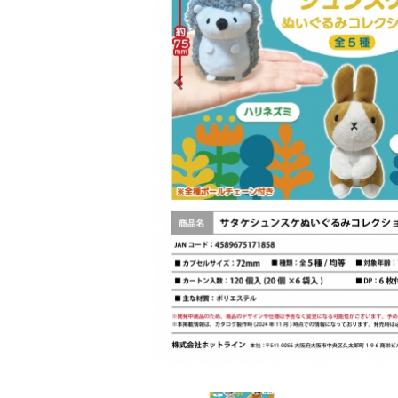
レンタル
景品・玩具・文具
販促用カプセルトイ
よくあるご質問
ご利用ガイド
06-6282-7659