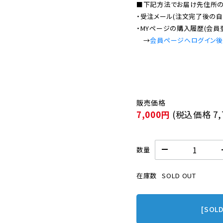
■下記方法でお届け先住所の確
・受注メール(注文完了後の自
・MYページの購入履歴(会員
　→
会員ページへログイン
7,000円
(税込価格
7
数量
在庫数
SOLD OUT
[SOL