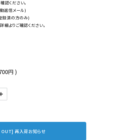
認ください。

動返信メール)

登録済の方のみ)

後
,700円
)
D OUT] 再入荷お知らせ