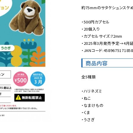
約75mmのサタケシュンスケぬ
・500円カプセル

・20個入り

・カプセルサイズ:72mm

・2025年3月発売予定→4月延
・JANコード:458967517185
商品内容
全5種類

・ハリネズミ

・ねこ

・なまけもの

・くま

・うさぎ
