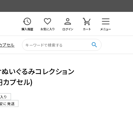
購入履歴
お気に入り
ログイン
カート
メニュー
search
カプセル
ケぬいぐるみコレクション
0円カプセル)
ル入り
目安に発送