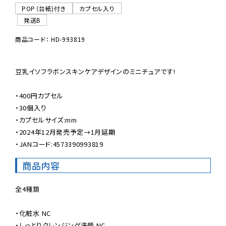
POP（台紙)付き
カプセル入り
発送B
商品コード： HD-993819
豆乳イソフラボンスキンケアデザインのミニチュアです!

・400円カプセル

・30個入り

・カプセルサイズ:mm

・2024年12月発売予定→1月延期

・JANコード:4573390993819
商品内容
全4種類

・化粧水 NC

・しっとりクレンジング洗顔 NC
