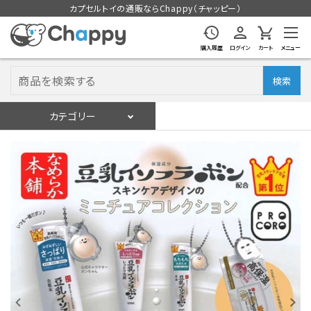
カプセルトイの通販ならChappy（チャッピー）
購入履歴
ログイン
カート
メニュー
検索
カテゴリー
入荷スケジュール
ログイン
会員登録
入荷スケジュールをチェック
カプセルトイマシン本体
カプセルトイ
販促用空カプセル