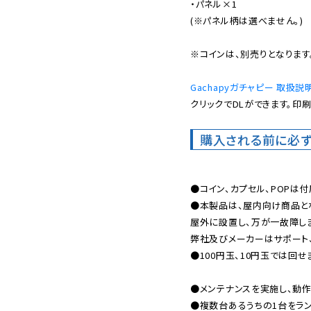
・パネル×1

(※パネル柄は選べません。)

※コインは、別売りとなります。
Gachapyガチャピー 取扱説明書
クリックでDLができます。印刷
購入される前に必ず
●コイン、カプセル、POPは付
●本製品は、屋内向け商品とな
屋外に設置し、万が一故障しま
弊社及びメーカーはサポート、
●100円玉、10円玉では回せま
●メンテナンスを実施し、動作
●複数台あるうちの1台をラン