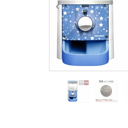
レンタル
景品・玩具・文具
販促用カプセルトイ
よくあるご質問
ご利用ガイド
06-6282-7659