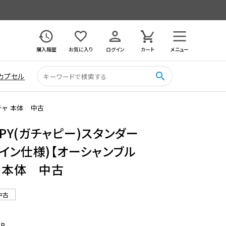
購入履歴
お気に入り
ログイン
カート
メニュー
search
カプセル
チャ 本体 中古
APY(ガチャピー)スタンダー
イン仕様)【オーシャンブル
 本体 中古
中古
OB