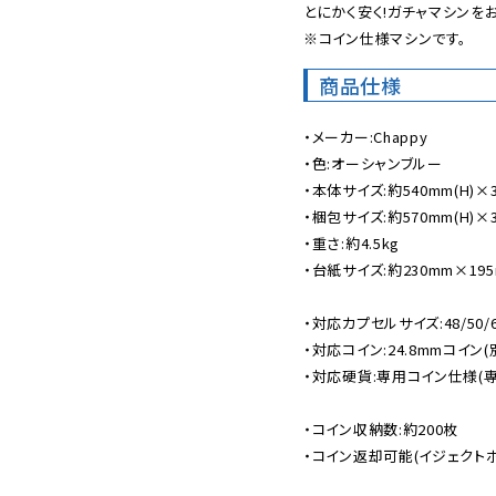
とにかく安く!ガチャマシンを
※コイン仕様マシンです。
商品仕様
・メーカー:Chappy

・色:オーシャンブルー

・本体サイズ:約540mm(H)×31
・梱包サイズ:約570mm(H)×35
・重さ:約4.5kg

・台紙サイズ:約230mm×195
・対応カプセルサイズ:48/50/6
・対応コイン:24.8mmコイン(別
・対応硬貨:専用コイン仕様(専
・コイン収納数:約200枚

・コイン返却可能(イジェクトボ