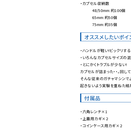
・カプセル収納数

　　　48/50mm:約100個

　　　65mm:約50個

　　　75mm:約35個
オススメしたいポイ
・ハンドルが軽い!ビックリす
・いろんなカプセルサイズの混載
・とにかくトラブルが少ない!

カプセルが詰まった・・。回して
そんな従来のガチャマシンでよ
起きないよう実験を重ねた結
付属品
・六角レンチ×1

・上蓋用カギ×2

・コインケース用カギ×2
