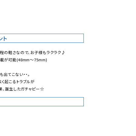
ント
る程の軽さなので、お子様もラクラク♪

が可能(48mm〜75mm)

も出てこない・・。

く起こるトラブルが

果、誕生したガチャピー☆