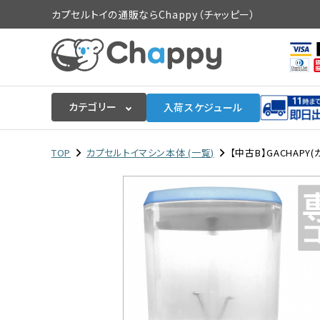
カプセルトイの通販ならChappy（チャッピー）
カテゴリー
入荷スケジュール
ログイン
会員登録
TOP
カプセルトイマシン本体 (一覧)
【中古B】GACHAP
入荷スケジュールをチェック
カプセルトイマシン本体
カプセルトイ
販促用空カプセル