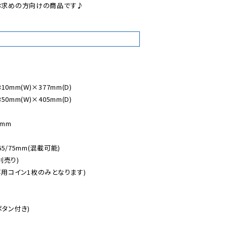
お求めの方向けの商品です♪

0mm(W)×377mm(D)

0mm(W)×405mm(D)

mm

5/75mm(混載可能)

売り)

用コイン1枚のみとなります)

タン付き)
