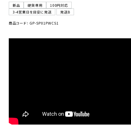
新品
硬貨専用
100円対応
3-4営業日を目安に発送
発送B
商品コード： GP-SP01PWCS1