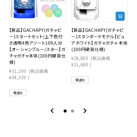
【新品】GACHAPY(ガチャピ
【新品】GACHAPY(ガチャピ
【
ー)スタートセット/上下色付
ー)スタンダードモデル【ピュ
き透明4色アソート100人分
アホワイト】ガチャガチャ 本体
【オーシャンブルー/スター】ガ
(100円硬貨仕様)
ガ
チャガチャ本体(100円硬貨仕
¥28,800
(税込価格
¥
様)
¥31,680
)
¥
¥31,200
(税込価格
¥34,320
)
発送B
発送B