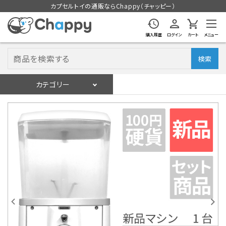
カプセルトイの通販ならChappy（チャッピー）
購入履歴
ログイン
カート
メニュー
検索
カテゴリー
入荷スケジュール
ログイン
会員登録
入荷スケジュールをチェック
カプセルトイマシン本体
カプセルトイ
販促用空カプセル