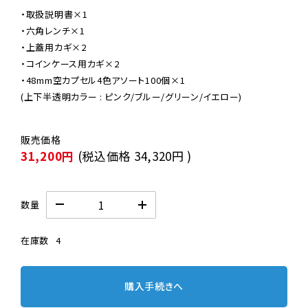
・取扱説明書×1

・六角レンチ×1

・上蓋用カギ×2

・コインケース用カギ×2

・48mm空カプセル4色アソート100個×1

(上下半透明カラー : ピンク/ブルー/グリーン/イエロー)
31,200円
(税込価格
34,320円
)
数量
在庫数
4
購入手続きへ