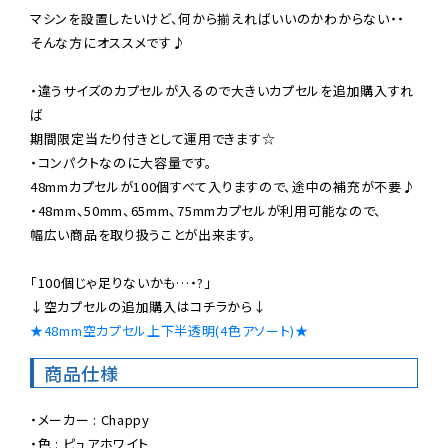
マシンを設置したいけど、何から揃えればいいのかわからない・・

そんな方にオススメです♪

・違うサイズのカプセルが入るので大きいカプセルを追加購入すれ
ば

期間限定当たり付きとして運用できます☆

・コンパクトなのに大容量です。

48mmカプセルが100個すべて入りますので、途中の補充が不要♪

・48mm、50mm、65mm、75mmカプセルが利用可能なので、

幅広い商品を取り扱うことが出来ます。

「100個じゃ足りないかも…・?」

★48mm空カプセル上下半透明(4色アソート)★
商品仕様
・メーカー : Chappy

・色 : ピュアホワイト
