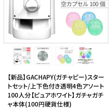
レンタル
景品・玩具・文具
販促用カプセルトイ
よくあるご質問
ご利用ガイド
【新品】GACHAPY(ガチャピー)スター
トセット/上下色付き透明4色アソート
100人分【ピュアホワイト】ガチャガチ
06-6282-7659
ャ本体(100円硬貨仕様)