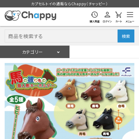
カプセルトイの通販ならChappy（チャッピー）
購入履歴
ログイン
カート
メニュー
検索
カテゴリー
入荷スケジュール
ログイン
会員登録
入荷スケジュールをチェック
カプセルトイマシン本体
カプセルトイ
販促用空カプセル