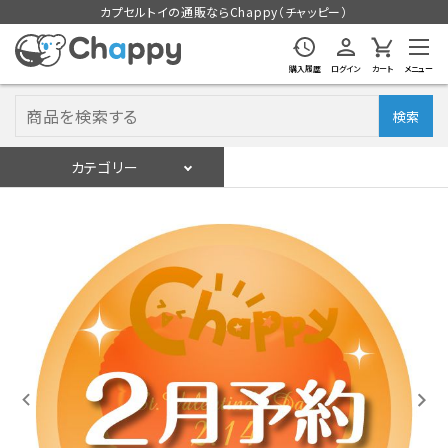
カプセルトイの通販ならChappy（チャッピー）
購入履歴
ログイン
カート
メニュー
検索
カテゴリー
入荷スケジュール
ログイン
会員登録
入荷スケジュールをチェック
カプセルトイマシン本体
カプセルトイ
販促用空カプセル