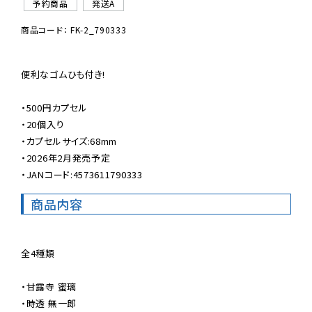
予約商品
発送A
商品コード： FK-2_790333
便利なゴムひも付き!

・500円カプセル

・20個入り

・カプセルサイズ:68mm

・2026年2月発売予定

・JANコード:4573611790333
商品内容
全4種類

・甘露寺 蜜璃

・時透 無一郎
