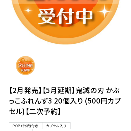
レンタル
景品・玩具・文具
販促用カプセルトイ
よくあるご質問
ご利用ガイド
【2月発売】【5月延期】鬼滅の刃 かぷ
っこふれんず3 20個入り (500円カプ
セル)【二次予約】
06-6282-7659
POP（台紙)付き
カプセル入り