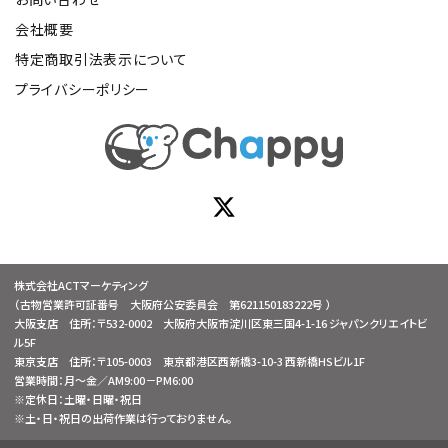
会社概要
特定商取引法表示について
プライバシーポリシー
株式会社ACTマーケティング
（古物営業許可証番号 大阪府公安委員会 第621150183222号 ）
大阪支店 住所：〒532-0002 大阪府大阪市淀川区東三国4-1-16 ジャパンクリエイトビ
ル5F
東京支店 住所：〒105-0003 東京都港区西新橋3-10-3 西新橋HSビル1F
営業時間：月～金／AM9:00－PM6:00
※定休日：土曜・日曜・祝日
※土・日・祝日の出荷作業は行っておりません。