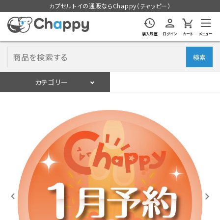
カプセルトイの通販ならChappy（チャッピー）
購入履歴
ログイン
カート
メニュー
検索
カテゴリー
入荷スケジュール
ログイン
会員登録
入荷スケジュールをチェック
カプセルトイマシン本体
カプセルトイ
販促用空カプセル