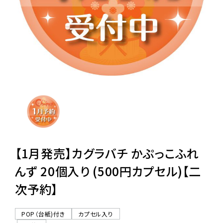
レンタル
景品・玩具・文具
販促用カプセルトイ
よくあるご質問
ご利用ガイド
【1月発売】カグラバチ かぷっこふれ
んず 20個入り (500円カプセル)【二
次予約】
06-6282-7659
POP（台紙)付き
カプセル入り