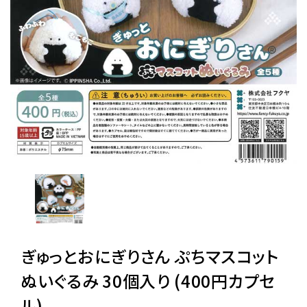
レンタル
景品・玩具・文具
販促用カプセルトイ
よくあるご質問
ご利用ガイド
ぎゅっとおにぎりさん ぷちマスコット
06-6282-7659
ぬいぐるみ 30個入り (400円カプセ
ル)