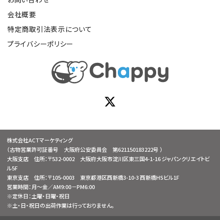
会社概要
特定商取引法表示について
プライバシーポリシー
株式会社ACTマーケティング
（古物営業許可証番号 大阪府公安委員会 第621150183222号 ）
大阪支店 住所：〒532-0002 大阪府大阪市淀川区東三国4-1-16 ジャパンクリエイトビ
ル5F
東京支店 住所：〒105-0003 東京都港区西新橋3-10-3 西新橋HSビル1F
営業時間：月～金／AM9:00－PM6:00
※定休日：土曜・日曜・祝日
※土・日・祝日の出荷作業は行っておりません。