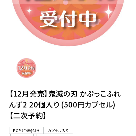
レンタル
景品・玩具・文具
販促用カプセルトイ
よくあるご質問
ご利用ガイド
【12月発売】鬼滅の刃 かぷっこふれ
んず2 20個入り (500円カプセル)
【二次予約】
06-6282-7659
POP（台紙)付き
カプセル入り