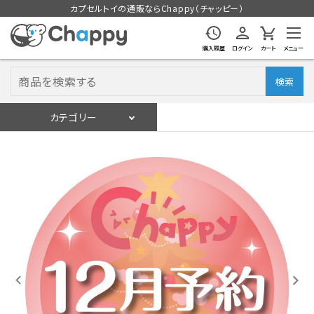
カプセルトイの通販ならChappy（チャッピー）
購入履歴
ログイン
カート
メニュー
検索
カテゴリー
入荷スケジュール
ログイン
会員登録
入荷スケジュールをチェック
カプセルトイマシン本体
カプセルトイ
販促用空カプセル