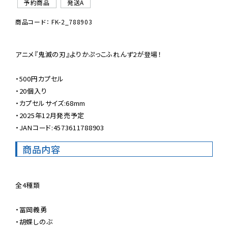
予約商品
発送A
商品コード： FK-2_788903
アニメ『鬼滅の刃』よりかぷっこふれんず2が登場！

・500円カプセル

・20個入り

・カプセルサイズ:68mm

・2025年12月発売予定

・JANコード:4573611788903
商品内容
全4種類

・冨岡義勇

・胡蝶しのぶ
