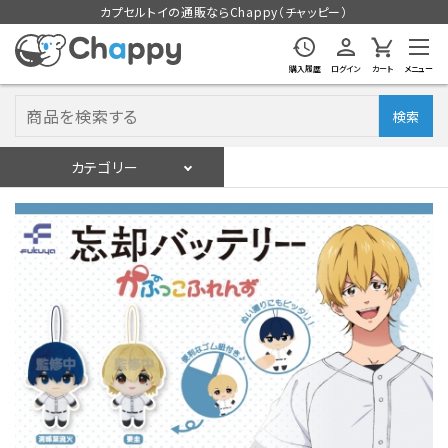
カプセルトイの通販ならChappy（チャッピー）
購入履歴
ログイン
カート
メニュー
検索
カテゴリー
入荷スケジュール
ログイン
会員登録
入荷スケジュールをチェック
カプセルトイマシン本体
カプセルトイ
販促用空カプセル