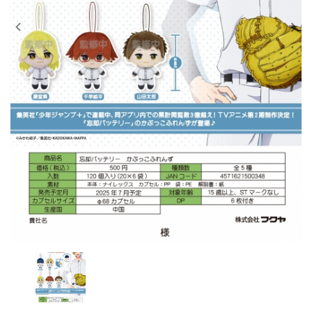
レンタル
景品・玩具・文具
販促用カプセルトイ
よくあるご質問
ご利用ガイド
06-6282-7659