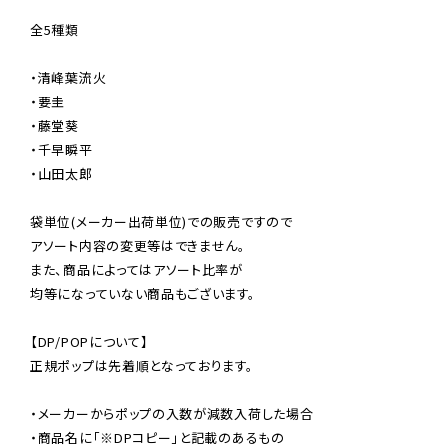
全5種類

・清峰葉流火

・要圭

・藤堂葵

・千早瞬平

・山田太郎

袋単位(メーカー出荷単位)での販売ですので

アソート内容の変更等はできません。

また、商品によってはアソート比率が

均等になっていない商品もございます。

【DP/POPについて】

正規ポップは先着順となっております。

・メーカーからポップの入数が減数入荷した場合

・商品名に「※DPコピー」と記載のあるもの
