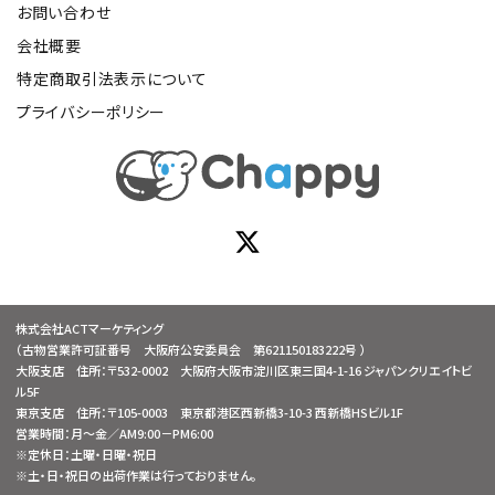
お問い合わせ
会社概要
特定商取引法表示について
プライバシーポリシー
株式会社ACTマーケティング
（古物営業許可証番号 大阪府公安委員会 第621150183222号 ）
大阪支店 住所：〒532-0002 大阪府大阪市淀川区東三国4-1-16 ジャパンクリエイトビ
ル5F
東京支店 住所：〒105-0003 東京都港区西新橋3-10-3 西新橋HSビル1F
営業時間：月～金／AM9:00－PM6:00
※定休日：土曜・日曜・祝日
※土・日・祝日の出荷作業は行っておりません。