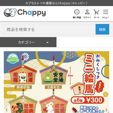
カプセルトイの通販ならChappy（チャッピー）
購入履歴
ログイン
カート
メニュー
検索
カテゴリー
入荷スケジュール
ログイン
会員登録
入荷スケジュールをチェック
カプセルトイマシン本体
カプセルトイ
販促用空カプセル