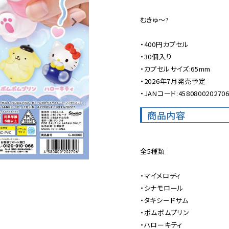
むきゅ〜?

・400円カプセル

・30個入り

・カプセルサイズ:65mm

・2026年7月発売予定

・JANコード:458080020270
商品内容
全5種類

・マイメロディ

・シナモロール

・タキシードサム

・ポムポムプリン

・ハローキティ
