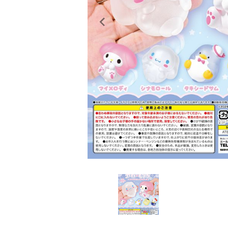
レンタル
景品・玩具・文具
販促用カプセルトイ
よくあるご質問
ご利用ガイド
06-6282-7659