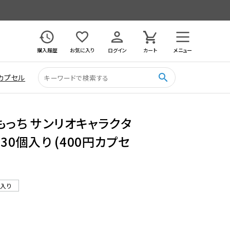
購入履歴
お気に入り
ログイン
カート
メニュー
search
カプセル
もっち サンリオキャラクタ
 30個入り (400円カプセ
ル入り
6