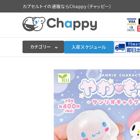
カプセルトイの通販ならChappy（チャッピー）
カテゴリー
入荷スケジュール
ログイン
会員登録
入荷スケジュールをチェック
カプセルトイマシン本体
カプセルトイ
販促用空カプセル