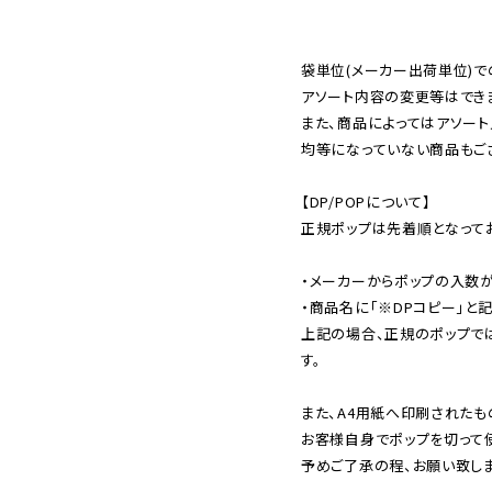
袋単位(メーカー出荷単位)で
アソート内容の変更等はできま
また、商品によってはアソート
均等になっていない商品もござ
【DP/POPについて】

正規ポップは先着順となってお
・メーカーからポップの入数が
・商品名に「※DPコピー」と記
上記の場合、正規のポップで
す。

また、A4用紙へ印刷されたも
お客様自身でポップを切って使
予めご了承の程、お願い致しま