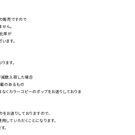
の販売ですので

せん。

比率が

います。

ります。

減数入荷した場合

載のあるもの

はなくカラーコピーのポップをお送りしておりま
のをお送りしておりますので、

用していただくことになります。

す。