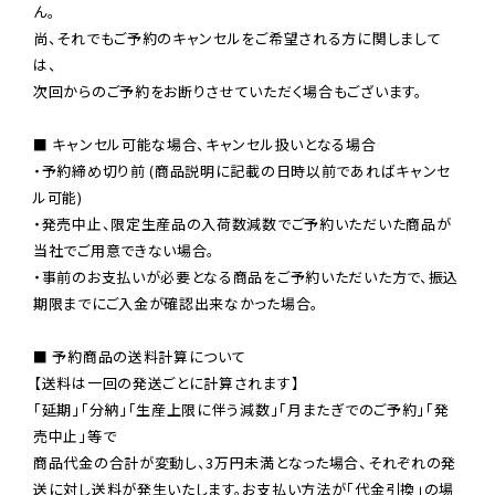
ん。

尚、それでもご予約のキャンセルをご希望される方に関しまして
は、

次回からのご予約をお断りさせていただく場合もございます。

■ キャンセル可能な場合、キャンセル扱いとなる場合

・予約締め切り前 (商品説明に記載の日時以前であればキャンセ
ル可能)

・発売中止、限定生産品の入荷数減数でご予約いただいた商品が
当社でご用意できない場合。

・事前のお支払いが必要となる商品をご予約いただいた方で、振込
期限までにご入金が確認出来なかった場合。

■ 予約商品の送料計算について

【送料は一回の発送ごとに計算されます】

「延期」「分納」「生産上限に伴う減数」「月またぎでのご予約」「発
売中止」等で

商品代金の合計が変動し、3万円未満となった場合、それぞれの発
送に対し送料が発生いたします。お支払い方法が「代金引換」の場