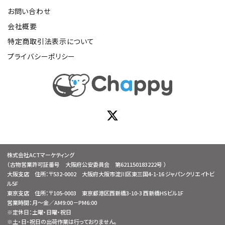
お問い合わせ
会社概要
特定商取引法表示について
プライバシーポリシー
株式会社ACTマーケティング
（古物営業許可証番号 大阪府公安委員会 第621150183222号 ）
大阪支店 住所：〒532-0002 大阪府大阪市淀川区東三国4-1-16 ジャパンクリエイトビ
ル5F
東京支店 住所：〒105-0003 東京都港区西新橋3-10-3 西新橋HSビル1F
営業時間：月～金／AM9:00－PM6:00
※定休日：土曜・日曜・祝日
※土・日・祝日の出荷作業は行っておりません。