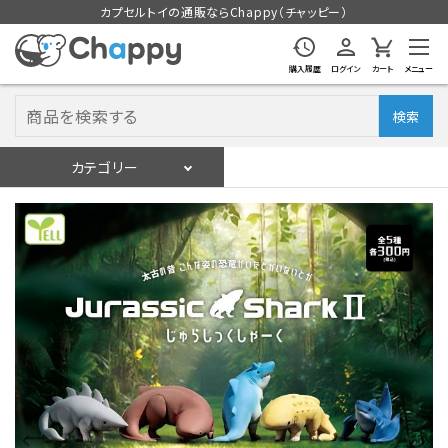
カプセルトイの通販ならChappy（チャッピー）
購入履歴
ログイン
カート
メニュー
検索
カテゴリー
入荷スケジュール
ログイン
会員登録
入荷スケジュールをチェック
カプセルトイマシン本体
カプセルトイ
販促用空カプセル