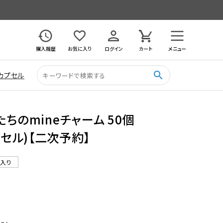
購入履歴
お気に入り
ログイン
カート
メニュー
search
カプセル
ちのmineチャーム 50個
プセル)【二次予約】
ル入り
2