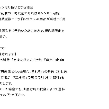
ャンセル扱いとなる場合

に記載の日時以前であればキャンセル可能)

荷数減数でご予約いただいた商品が当社でご用
る商品をご予約いただいた方で、振込期限まで
合。

て

されます】

伴う減数」「月またぎでのご予約」「発売中止」等
万円未満となった場合、それぞれの発送に対し送
い方法が「代金引換」の場合の「代引手数料」も
ていた場合でも、お届け時の代金によって送料
のでご注意下さい。