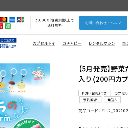
30,000円(税別)以上で
お問い合わせ・ヘルプ
送料無料
カプセルトイ
ガチャピー
レンタルマシン
空
【5月発売】野菜た
入り (200円カ
POP（台紙)付き
カプセ
予約商品
発送A
商品コード： EL-2_20210