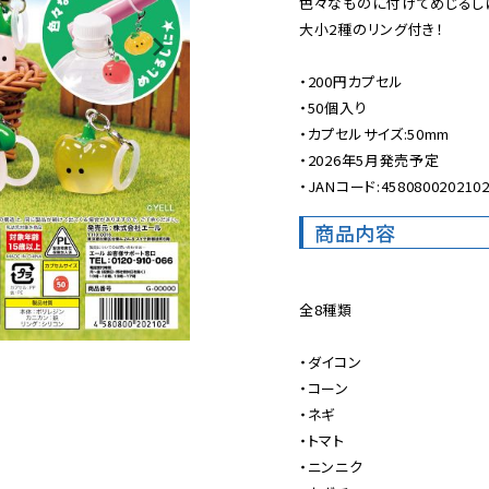
色々なものに付けてめじるしに
大小2種のリング付き！

・200円カプセル

・50個入り

・カプセルサイズ:50mm

・2026年5月発売予定

・JANコード:458080020210
商品内容
全8種類

・ダイコン

・コーン

・ネギ

・トマト

・ニンニク
