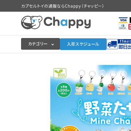
カプセルトイの通販ならChappy（チャッピー）
カテゴリー
入荷スケジュール
ログイン
会員登録
入荷スケジュールをチェック
カプセルトイマシン本体
カプセルトイ
販促用空カプセル