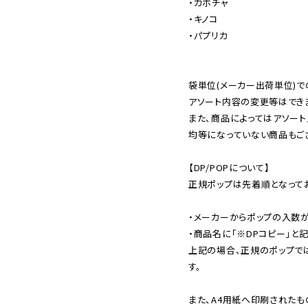
・カボチャ

・キノコ

・パプリカ

袋単位(メーカー出荷単位)で
アソート内容の変更等はできま
また、商品によってはアソート
均等になっていない商品もござ
【DP/POPについて】

正規ポップは先着順となってお
・メーカーからポップの入数が
・商品名に「※DPコピー」と記
上記の場合、正規のポップで
す。

また、A4用紙へ印刷されたも