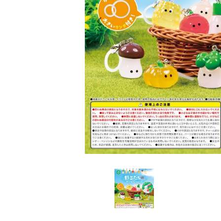
レンタル
景品・玩具・文具
販促用カプセルトイ
よくあるご質問
ご利用ガイド
06-6282-7659