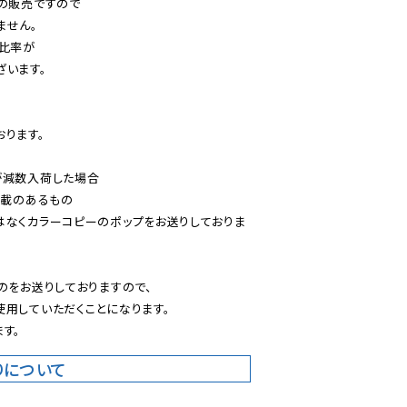
の販売ですので

せん。

比率が

います。

ります。

減数入荷した場合

載のあるもの

はなくカラーコピーのポップをお送りしておりま
のをお送りしておりますので、

用していただくことになります。

す。
りについて