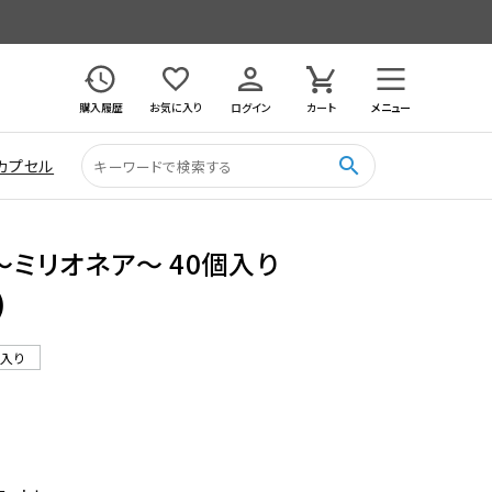
購入履歴
お気に入り
ログイン
カート
メニュー
search
カプセル
ト〜ミリオネア〜 40個入り
)
ル入り
3