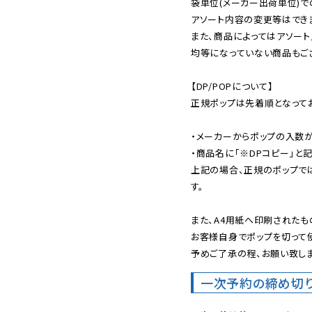
袋単位(メーカー出荷単位)で
アソート内容の変更等はできま
また、商品によってはアソート
均等になっていない商品もござ
【DP/POPについて】

正規ポップは先着順となってお
・メーカーからポップの入数が
・商品名に「※DPコピー」と記
上記の場合、正規のポップで
す。

また、A4用紙へ印刷されたも
お客様自身でポップを切って使
予めご了承の程、お願い致しま
一次予約の締め切