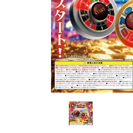
レンタル
景品・玩具・文具
販促用カプセルトイ
よくあるご質問
ご利用ガイド
06-6282-7659