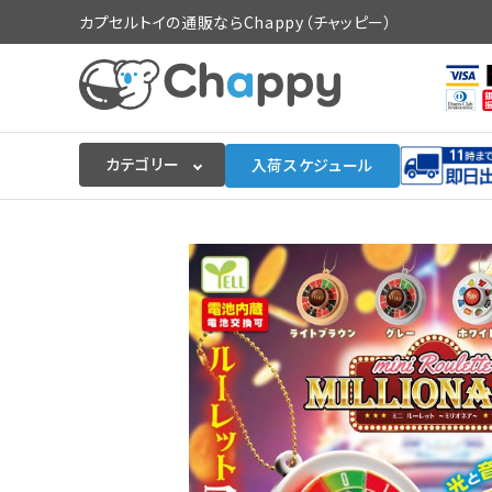
カプセルトイの通販ならChappy（チャッピー）
カテゴリー
入荷スケジュール
ログイン
会員登録
入荷スケジュールをチェック
カプセルトイマシン本体
カプセルトイ
販促用空カプセル