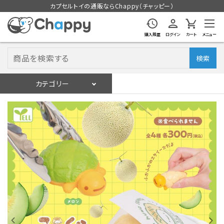
カプセルトイの通販ならChappy（チャッピー）
購入履歴
ログイン
カート
メニュー
検索
カテゴリー
入荷スケジュール
ログイン
会員登録
入荷スケジュールをチェック
カプセルトイマシン本体
カプセルトイ
販促用空カプセル