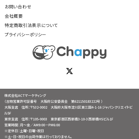
お問い合わせ
会社概要
特定商取引法表示について
プライバシーポリシー
株式会社ACTマーケティング
（古物営業許可証番号 大阪府公安委員会 第621150183222号 ）
大阪支店 住所：〒532-0002 大阪府大阪市淀川区東三国4-1-16 ジャパンクリエイトビ
ル5F
東京支店 住所：〒105-0003 東京都港区西新橋3-10-3 西新橋HSビル1F
営業時間：月～金／AM9:00－PM6:00
※定休日：土曜・日曜・祝日
※土・日・祝日の出荷作業は行っておりません。