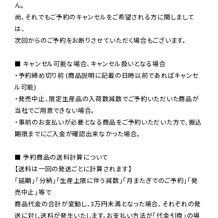
ん。

尚、それでもご予約のキャンセルをご希望される方に関しまして
は、

次回からのご予約をお断りさせていただく場合もございます。

■ キャンセル可能な場合、キャンセル扱いとなる場合

・予約締め切り前 (商品説明に記載の日時以前であればキャンセ
ル可能)

・発売中止、限定生産品の入荷数減数でご予約いただいた商品が
当社でご用意できない場合。

・事前のお支払いが必要となる商品をご予約いただいた方で、振込
期限までにご入金が確認出来なかった場合。

■ 予約商品の送料計算について

【送料は一回の発送ごとに計算されます】

「延期」「分納」「生産上限に伴う減数」「月またぎでのご予約」「発
売中止」等で

商品代金の合計が変動し、3万円未満となった場合、それぞれの発
送に対し送料が発生いたします。お支払い方法が「代金引換」の場