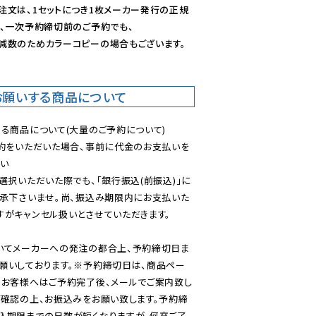
注文は、1セットにつき1枚メーカー発行の正規
、一次予約締切前のご予約でも、

減数のためカラーコピーの場合もございます。
お願いする商品について
る商品について(大量のご予約について)

予約をいただいた場合、事前に代金のお支払いを
い

選択いただいた際でも、「銀行振込(前振込)」に
了承下さいませ。尚、振込み期限内にお支払いた
がキャンセル扱いとさせていただきます。

いてメーカーへの発注の都合上、予約締切日ま
願いしております。※予約締切日は、商品ペー
のお客様へはご予約完了後、メールでご案内致し
ご確認の上、お振込みをお願い致します。予約締
込期限までの日数が短くなりますが、何卒ご了