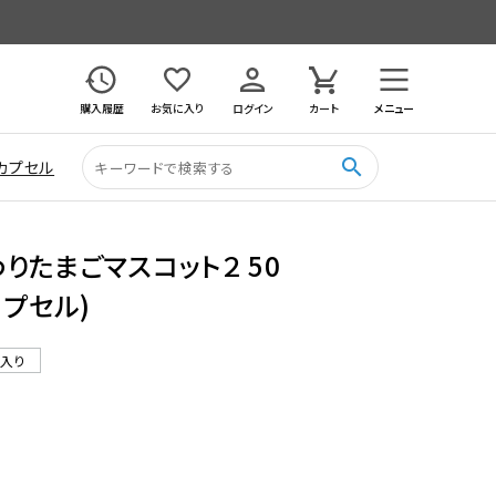
購入履歴
お気に入り
ログイン
カート
メニュー
search
カプセル
りたまごマスコット２ 50
カプセル)
ル入り
9