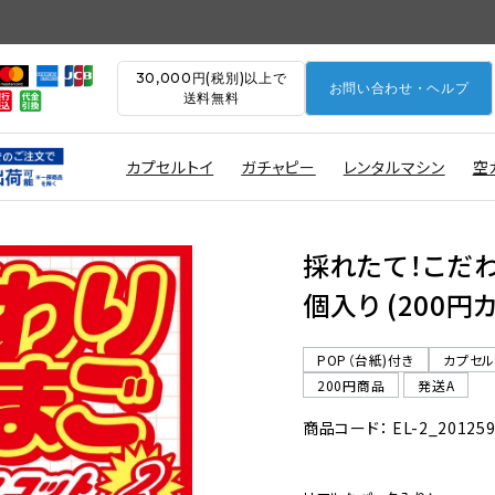
30,000円(税別)以上で
お問い合わせ・ヘルプ
送料無料
カプセルトイ
ガチャピー
レンタルマシン
空
採れたて！こだわ
個入り (200円
POP（台紙)付き
カプセ
200円商品
発送A
商品コード： EL-2_20125