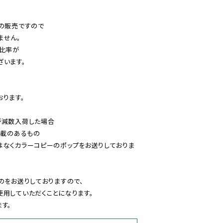
の販売ですので

せん。

比率が

います。

ります。

減数入荷した場合

載のあるもの

はなくカラーコピーのポップをお送りしておりま
のをお送りしておりますので、

用していただくことになります。

す。