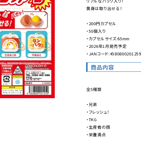
リアルなパック入り！

黄身は取り出せる！

・200円カプセル

・50個入り

・カプセルサイズ:65mm

・2026年1月発売予定

・JANコード:458080020125
商品内容
全5種類

・兄弟

・フレッシュ！

・TKG

・生産者の顔

・栄養満点
