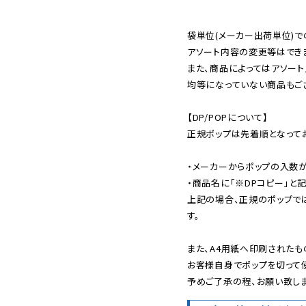
袋単位(メーカー出荷単位)で
アソート内容の変更等はできま
また、商品によってはアソート
均等になっていない商品もござ
【DP/POPについて】

正規ポップは先着順となってお
・メーカーからポップの入数が
・商品名に「※DPコピー」と記
上記の場合、正規のポップで
す。

また、A4用紙へ印刷されたも
お客様自身でポップを切って使
予めご了承の程、お願い致しま