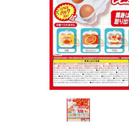
レンタル
景品・玩具・文具
販促用カプセルトイ
よくあるご質問
ご利用ガイド
06-6282-7659