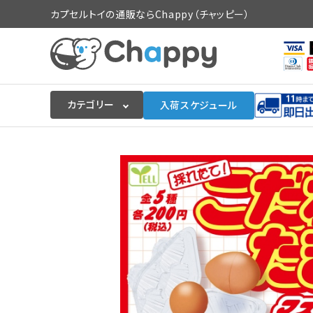
カプセルトイの通販ならChappy（チャッピー）
カテゴリー
入荷スケジュール
ログイン
会員登録
入荷スケジュールをチェック
カプセルトイマシン本体
カプセルトイ
販促用空カプセル