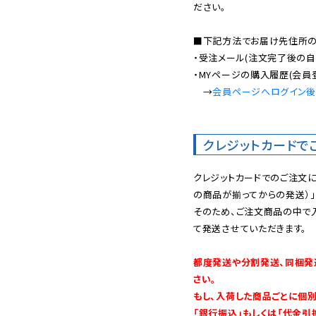
ださい。

■下記方法でお届け先住所の確
・受注メール(注文完了後の自
・MYページの購入履歴(会員
　→
会員ページへログイン
クレジットカードで
クレジットカードでのご注文
の商品が揃ってからの発送）」
そのため、ご注文商品の中で
て発送させていただきます。

都度発送や分割発送、同梱発
さい。

もし、入荷した商品ごとに個
「銀行振込」もしくは「代金引