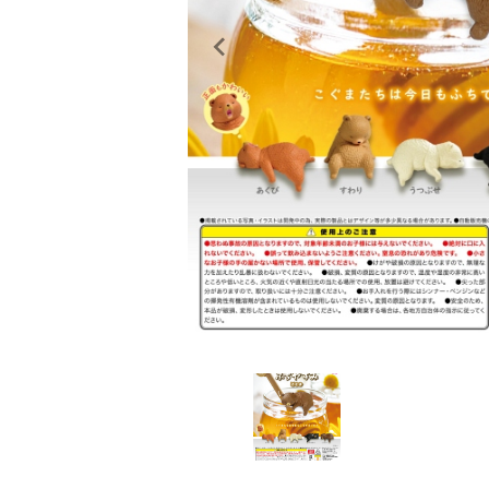
レンタル
景品・玩具・文具
販促用カプセルトイ
よくあるご質問
ご利用ガイド
06-6282-7659