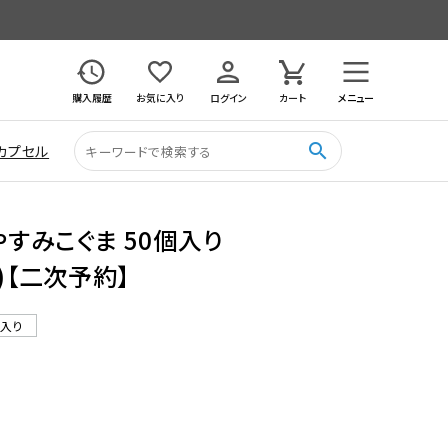
購入履歴
お気に入り
ログイン
カート
メニュー
search
カプセル
やすみこぐま 50個入り
)【二次予約】
ル入り
5