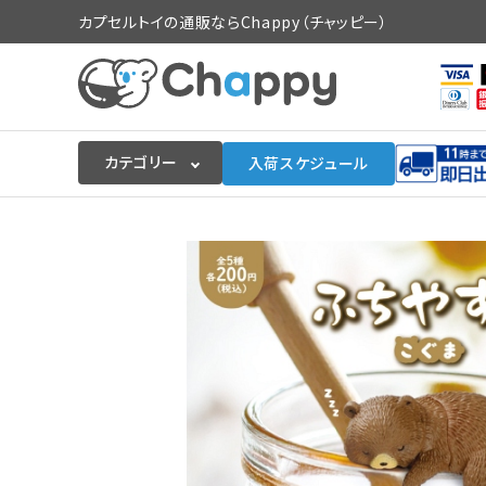
カプセルトイの通販ならChappy（チャッピー）
カテゴリー
入荷スケジュール
ログイン
会員登録
入荷スケジュールをチェック
カプセルトイマシン本体
カプセルトイ
販促用空カプセル