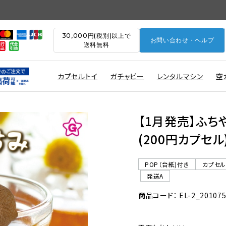
30,000円(税別)以上で
お問い合わせ・ヘルプ
送料無料
カプセルトイ
ガチャピー
レンタルマシン
空
【1月発売】ふち
(200円カプセル
POP（台紙)付き
カプセ
発送A
商品コード： EL-2_20107