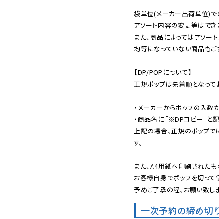
袋単位(メーカー出荷単位)で
アソート内容の変更等はできま
また、商品によってはアソート
均等になっていない商品もござ
【DP/POPについて】

正規ポップは先着順となってお
・メーカーからポップの入数が
・商品名に「※DPコピー」と記
上記の場合、正規のポップで
す。

また、A4用紙へ印刷されたも
お客様自身でポップを切って使
予めご了承の程、お願い致しま
一次予約の締め切