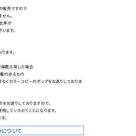
の販売ですので

せん。

比率が

います。

ります。

減数入荷した場合

載のあるもの

はなくカラーコピーのポップをお送りしておりま
のをお送りしておりますので、

用していただくことになります。

す。
りについて