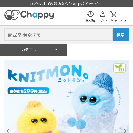
カプセルトイの通販ならChappy（チャッピー）
購入履歴
ログイン
カート
メニュー
検索
カテゴリー
入荷スケジュール
ログイン
会員登録
入荷スケジュールをチェック
カプセルトイマシン本体
カプセルトイ
販促用空カプセル