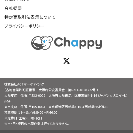
会社概要
特定商取引法表示について
プライバシーポリシー
株式会社ACTマーケティング
（古物営業許可証番号 大阪府公安委員会 第621150183222号 ）
大阪支店 住所：〒532-0002 大阪府大阪市淀川区東三国4-1-16 ジャパンクリエイトビ
ル5F
東京支店 住所：〒105-0003 東京都港区西新橋3-10-3 西新橋HSビル1F
営業時間：月～金／AM9:00－PM6:00
※定休日：土曜・日曜・祝日
※土・日・祝日の出荷作業は行っておりません。