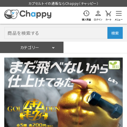
カプセルトイの通販ならChappy（チャッピー）
購入履歴
ログイン
カート
メニュー
検索
カテゴリー
入荷スケジュール
ログイン
会員登録
入荷スケジュールをチェック
カプセルトイマシン本体
カプセルトイ
販促用空カプセル