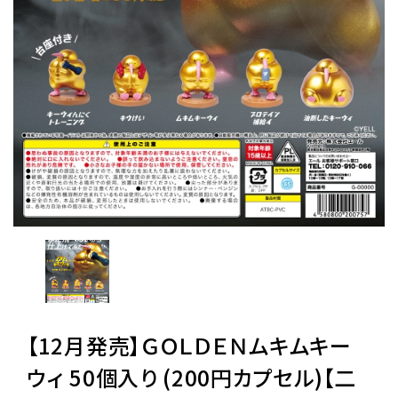
レンタル
景品・玩具・文具
販促用カプセルトイ
よくあるご質問
ご利用ガイド
06-6282-7659
【12月発売】ＧＯＬＤＥＮムキムキー
ウィ 50個入り (200円カプセル)【二