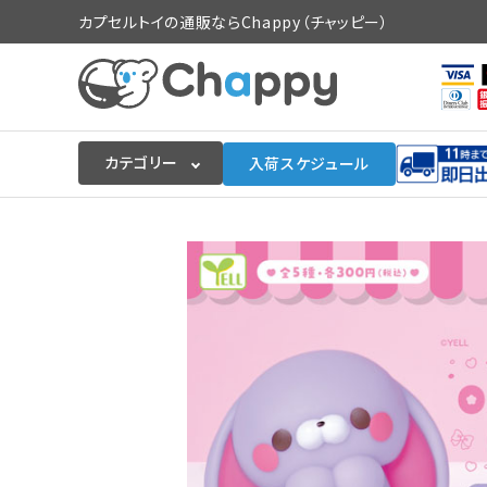
カプセルトイの通販ならChappy（チャッピー）
カテゴリー
入荷スケジュール
ログイン
会員登録
入荷スケジュールをチェック
カプセルトイマシン本体
カプセルトイ
販促用空カプセル