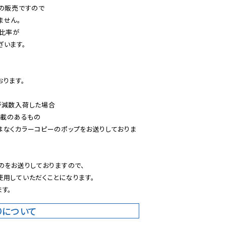
の販売ですので

せん。

比率が

います。

ります。

減数入荷した場合

載のあるもの

はなくカラーコピーのポップをお送りしておりま
のをお送りしておりますので、

用していただくことになります。

す。
りについて