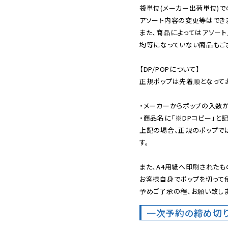
袋単位(メーカー出荷単位)で
アソート内容の変更等はできま
また、商品によってはアソート
均等になっていない商品もござ
【DP/POPについて】

正規ポップは先着順となってお
・メーカーからポップの入数が
・商品名に「※DPコピー」と記
上記の場合、正規のポップで
す。

また、A4用紙へ印刷されたも
お客様自身でポップを切って使
予めご了承の程、お願い致しま
一次予約の締め切