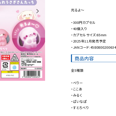
光るよ〜

・300円カプセル

・40個入り

・カプセルサイズ:65mm

・2025年11月発売予定

・JANコード:458080020063
商品内容
全5種類

・べりー

・ここあ

・みるく

・ぱいなぽ

・すとろべり
