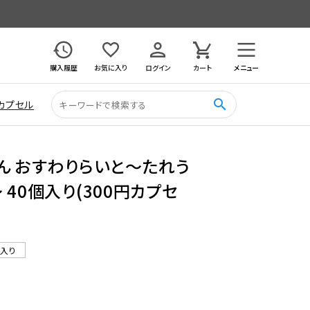
購入履歴
お気に入り
ログイン
カート
メニュー
search
カプセル
ん おすわりらいと〜たれう
 40個入り(300円カプセ
ル入り
4