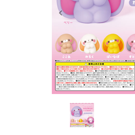
レンタル
景品・玩具・文具
販促用カプセルトイ
よくあるご質問
ご利用ガイド
06-6282-7659