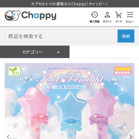
カプセルトイの通販ならChappy（チャッピー）
購入履歴
ログイン
カート
メニュー
検索
カテゴリー
入荷スケジュール
ログイン
会員登録
入荷スケジュールをチェック
カプセルトイマシン本体
カプセルトイ
販促用空カプセル