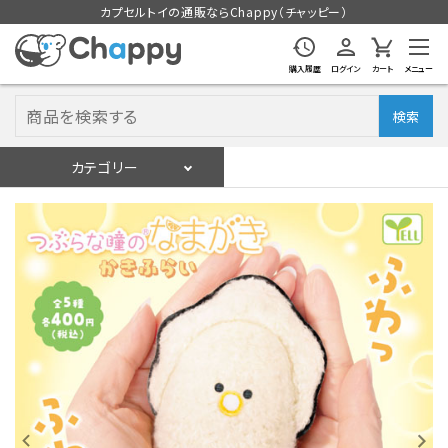
カプセルトイの通販ならChappy（チャッピー）
購入履歴
ログイン
カート
メニュー
検索
カテゴリー
入荷スケジュール
ログイン
会員登録
入荷スケジュールをチェック
カプセルトイマシン本体
カプセルトイ
販促用空カプセル