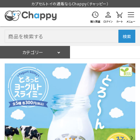
カプセルトイの通販ならChappy（チャッピー）
購入履歴
ログイン
カート
メニュー
検索
カテゴリー
入荷スケジュール
ログイン
会員登録
入荷スケジュールをチェック
カプセルトイマシン本体
カプセルトイ
販促用空カプセル