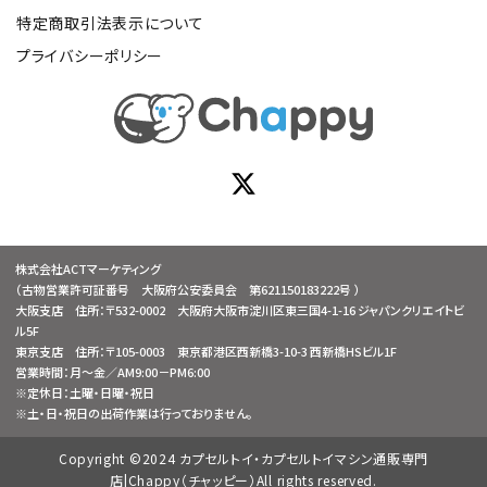
特定商取引法表示について
プライバシーポリシー
株式会社ACTマーケティング
（古物営業許可証番号 大阪府公安委員会 第621150183222号 ）
大阪支店 住所：〒532-0002 大阪府大阪市淀川区東三国4-1-16 ジャパンクリエイトビ
ル5F
東京支店 住所：〒105-0003 東京都港区西新橋3-10-3 西新橋HSビル1F
営業時間：月～金／AM9:00－PM6:00
※定休日：土曜・日曜・祝日
※土・日・祝日の出荷作業は行っておりません。
Copyright ©2024 カプセルトイ・カプセルトイマシン通販専門
店|Chappy（チャッピー）All rights reserved.