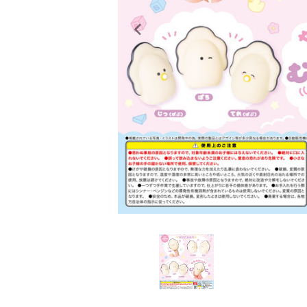
レンタル
景品・玩具・文具
販促用カプセルトイ
よくあるご質問
ご利用ガイド
06-6282-7659