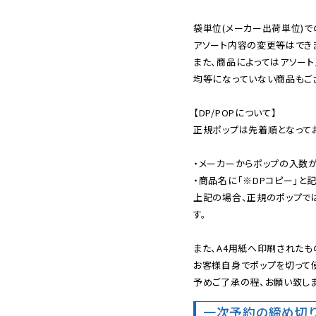
袋単位(メーカー出荷単位)で
アソート内容の変更等はできま
また、商品によってはアソート
均等になっていない商品もござ
【DP/POPについて】

正規ポップは先着順となってお
・メーカーからポップの入数が
・商品名に「※DPコピー」と記
上記の場合、正規のポップで
す。

また、A4用紙へ印刷されたも
お客様自身でポップを切って使
予めご了承の程、お願い致しま
一次予約の締め切