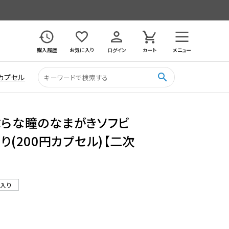
購入履歴
お気に入り
ログイン
カート
メニュー
search
カプセル
ぶらな瞳のなまがきソフビ
り(200円カプセル)【二次
ル入り
5