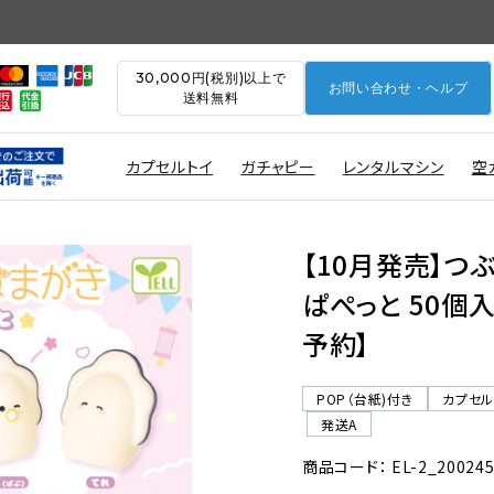
30,000円(税別)以上で
お問い合わせ・ヘルプ
送料無料
カプセルトイ
ガチャピー
レンタルマシン
空
【10月発売】つ
ぱぺっと 50個入
予約】
POP（台紙)付き
カプセ
発送A
商品コード： EL-2_20024