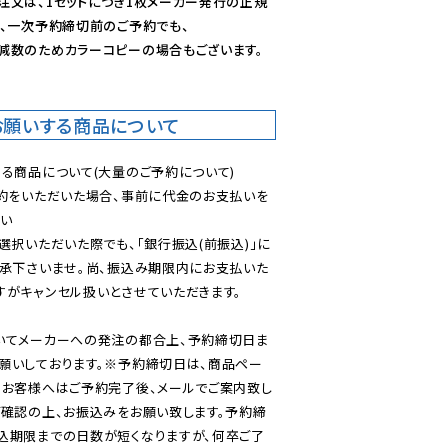
注文は、1セットにつき1枚メーカー発行の正規
、一次予約締切前のご予約でも、

減数のためカラーコピーの場合もございます。
お願いする商品について
る商品について(大量のご予約について)

予約をいただいた場合、事前に代金のお支払いを
い

選択いただいた際でも、「銀行振込(前振込)」に
了承下さいませ。尚、振込み期限内にお支払いた
がキャンセル扱いとさせていただきます。

いてメーカーへの発注の都合上、予約締切日ま
願いしております。※予約締切日は、商品ペー
のお客様へはご予約完了後、メールでご案内致し
ご確認の上、お振込みをお願い致します。予約締
込期限までの日数が短くなりますが、何卒ご了