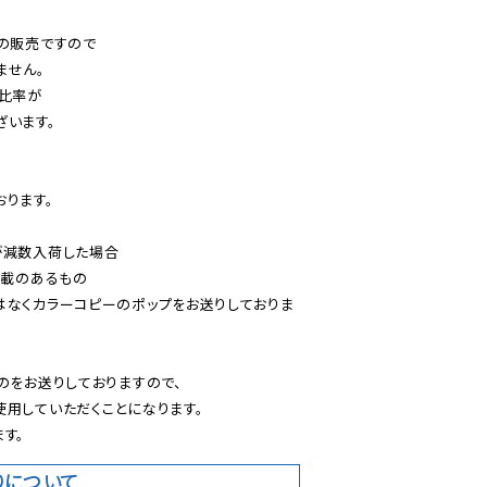
の販売ですので

せん。

比率が

います。

ります。

減数入荷した場合

載のあるもの

はなくカラーコピーのポップをお送りしておりま
のをお送りしておりますので、

用していただくことになります。

す。
りについて