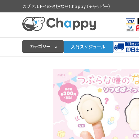
カプセルトイの通販ならChappy（チャッピー）
カテゴリー
入荷スケジュール
ログイン
会員登録
入荷スケジュールをチェック
カプセルトイマシン本体
カプセルトイ
販促用空カプセル