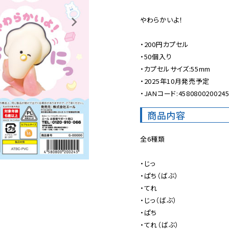
やわらかいよ！

・200円カプセル

・50個入り

・カプセルサイズ:55mm

・2025年10月発売予定

・JANコード:458080020024
商品内容
全6種類

・じっ

・ぱち（ばぶ）

・てれ

・じっ（ばぶ）

・ぱち

・てれ（ばぶ）
