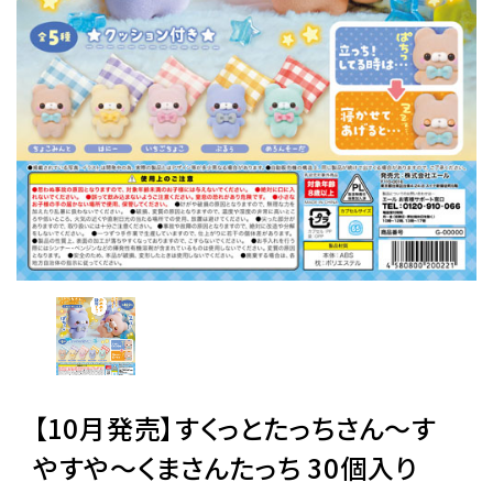
レンタル
景品・玩具・文具
販促用カプセルトイ
よくあるご質問
ご利用ガイド
06-6282-7659
【10月発売】すくっとたっちさん～す
やすや～くまさんたっち 30個入り