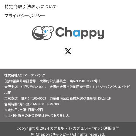
特定商取引法表示について
プライバシーポリシー
株式会社ACTマーケティング
（古物営業許可証番号 大阪府公安委員会 第621150183222号 ）
大阪支店 住所：〒532-0002 大阪府大阪市淀川区東三国4-1-16 ジャパンクリエイトビ
ル5F
東京支店 住所：〒105-0003 東京都港区西新橋3-10-3 西新橋HSビル1F
営業時間：月～金／AM9:00－PM6:00
※定休日：土曜・日曜・祝日
※土・日・祝日の出荷作業は行っておりません。
Copyright ©2024 カプセルトイ・カプセルトイマシン通販専門
店|Chappy（チャッピー）All rights reserved.