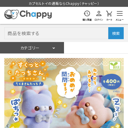
カプセルトイの通販ならChappy（チャッピー）
購入履歴
ログイン
カート
メニュー
検索
カテゴリー
入荷スケジュール
ログイン
会員登録
入荷スケジュールをチェック
カプセルトイマシン本体
カプセルトイ
販促用空カプセル