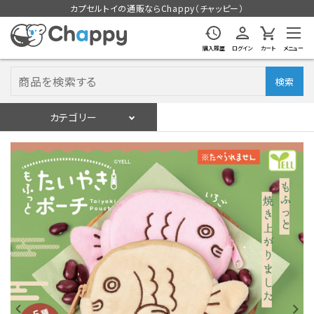
カプセルトイの通販ならChappy（チャッピー）
購入履歴
ログイン
カート
メニュー
検索
カテゴリー
入荷スケジュール
ログイン
会員登録
入荷スケジュールをチェック
カプセルトイマシン本体
カプセルトイ
販促用空カプセル