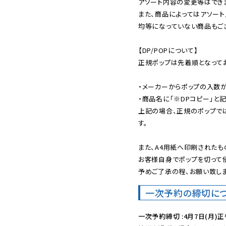
アソート内容の変更等はできま
また、商品によってはアソート
均等になっていない商品もござ
【DP/POPについて】

正規ポップは先着順となってお
・メーカーからポップの入数が
・商品名に「※DPコピー」と記
上記の場合、正規のポップで
す。

また、A4用紙へ印刷されたも
お客様自身でポップを切って使
予めご了承の程、お願い致しま
一次予約の締切に
一次予約締切 :4月7日(月)正