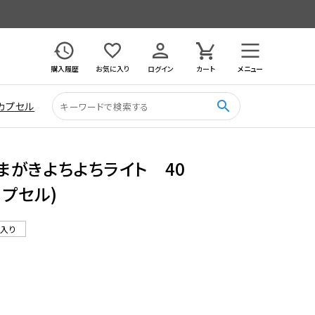
購入履歴
お気に入り
ログイン
カート
メニュー
search
カプセル
まがきよちよちライト 40
カプセル)
ル入り
7