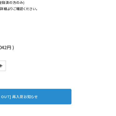
登録済の方のみ)

後
,042円
)
D OUT] 再入荷お知らせ