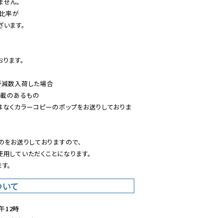
せん。

比率が

います。

ります。

減数入荷した場合

載のあるもの

はなくカラーコピーのポップをお送りしておりま
のをお送りしておりますので、

用していただくことになります。

す。
ついて
午12時