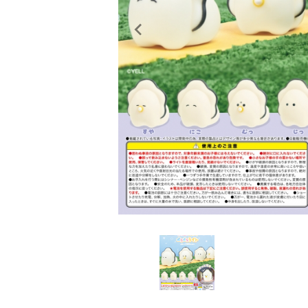
レンタル
景品・玩具・文具
販促用カプセルトイ
よくあるご質問
ご利用ガイド
06-6282-7659