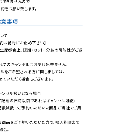
できませんので

約をお願い致します。
注意事項
予約は絶対にお止め下さい】
生産都合上、延期・カット・分納の可能性がござ
れてのキャンセルはお受け出来ません。

ルをご希望される方に関しましては、

ていただく場合もございます。

ャンセル扱いとなる場合

に記載の日時以前であればキャンセル可能)

荷数減数でご予約いただいた商品が当社でご用
る商品をご予約いただいた方で、振込期限まで
合。
