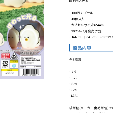
ほわっと光る

・300円カプセル

・40個入り

・カプセルサイズ:65mm

・2025年7月発売予定

・JANコード:457355308939
商品内容
全5種類

・すや

・にこ

・むっ

・じっ

・ばぶ

袋単位(メーカー出荷単位)で