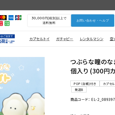
30,000円(税別)以上で
お問い合わせ・ヘルプ
送料無料
カプセルトイ
ガチャピー
レンタルマシン
空
つぶらな瞳のな
個入り (300円
POP（台紙)付き
カプセ
発送B
商品コード： EL-2_08939