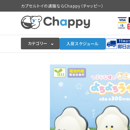
カプセルトイの通販ならChappy（チャッピー）
カテゴリー
入荷スケジュール
ログイン
会員登録
入荷スケジュールをチェック
カプセルトイマシン本体
カプセルトイ
販促用空カプセル