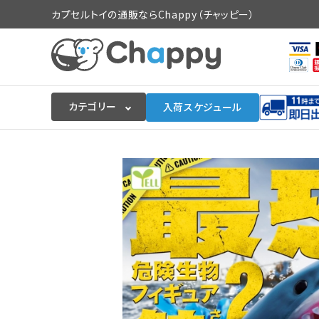
カプセルトイの通販ならChappy（チャッピー）
カテゴリー
入荷スケジュール
ログイン
会員登録
入荷スケジュールをチェック
カプセルトイマシン本体
カプセルトイ
販促用空カプセル