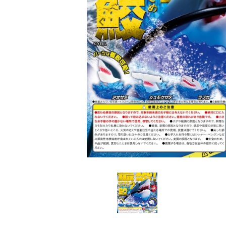
レンタル
景品・玩具・文具
販促用カプセルトイ
よくあるご質問
ご利用ガイド
06-6282-7659