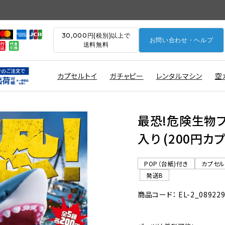
30,000円(税別)以上で
お問い合わせ・ヘルプ
送料無料
カプセルトイ
ガチャピー
レンタルマシン
空
最恐!危険生物フ
入り (200円カ
POP（台紙)付き
カプセ
発送B
商品コード： EL-2_08922