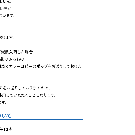
せん。

比率が

います。

ります。

減数入荷した場合

載のあるもの

はなくカラーコピーのポップをお送りしておりま
のをお送りしておりますので、

用していただくことになります。

す。
ついて
午12時