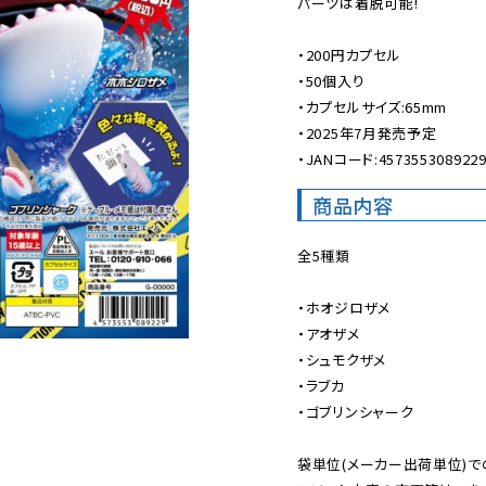
パーツは着脱可能!

・200円カプセル

・50個入り

・カプセルサイズ:65mm

・2025年7月発売予定

・JANコード:457355308922
商品内容
全5種類

・ホオジロザメ

・アオザメ

・シュモクザメ

・ラブカ

・ゴブリンシャーク

袋単位(メーカー出荷単位)で