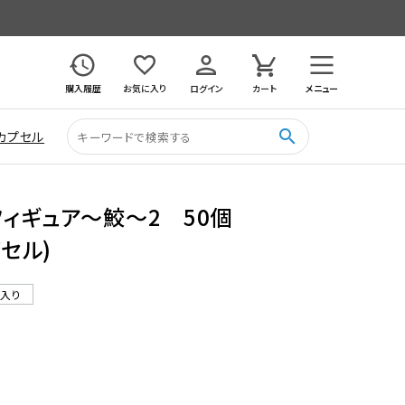
購入履歴
お気に入り
ログイン
カート
メニュー
search
カプセル
ィギュア〜鮫〜2 50個
プセル)
ル入り
9