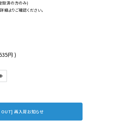
登録済の方のみ)

後
,535円
)
D OUT] 再入荷お知らせ