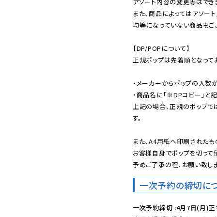
アソート内容の変更等はできま
また、商品によってはアソート
均等になっていない商品もござ
【DP/POPについて】

正規ポップは先着順となってお
・メーカーからポップの入数が
・商品名に「※DPコピー」と記
上記の場合、正規のポップで
す。

また、A4用紙へ印刷されたも
お客様自身でポップを切って使
予めご了承の程、お願い致しま
一次予約の締切に
一次予約締切 :4月7日(月)正