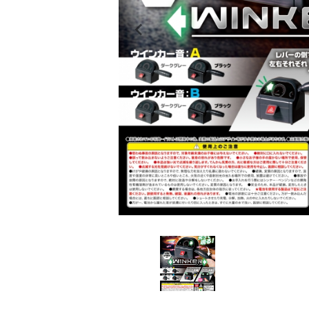
レンタル
景品・玩具・文具
販促用カプセルトイ
よくあるご質問
ご利用ガイド
06-6282-7659