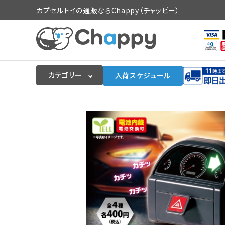
カプセルトイの通販ならChappy（チャッピー）
カテゴリー
入荷スケジュール
ログイン
会員登録
入荷スケジュールをチェック
カプセルトイマシン本体
カプセルトイ
販促用空カプセル