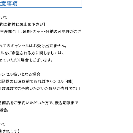
注意事項
予約は絶対にお止め下さい】
生産都合上、延期・カット・分納の可能性がござ
れてのキャンセルはお受け出来ません。

ルをご希望される方に関しましては、

ていただく場合もございます。

ャンセル扱いとなる場合

に記載の日時以前であればキャンセル可能)

荷数減数でご予約いただいた商品が当社でご用
る商品をご予約いただいた方で、振込期限まで
合。

て

されます】
