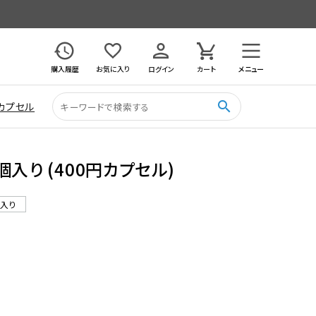
購入履歴
お気に入り
ログイン
カート
メニュー
search
カプセル
入り (400円カプセル)
ル入り
2