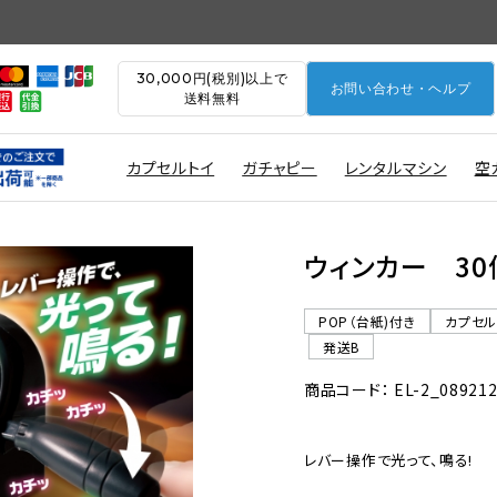
30,000円(税別)以上で
お問い合わせ・ヘルプ
送料無料
カプセルトイ
ガチャピー
レンタルマシン
空
ウィンカー 30個
POP（台紙)付き
カプセ
発送B
商品コード： EL-2_08921
レバー操作で光って、鳴る!
