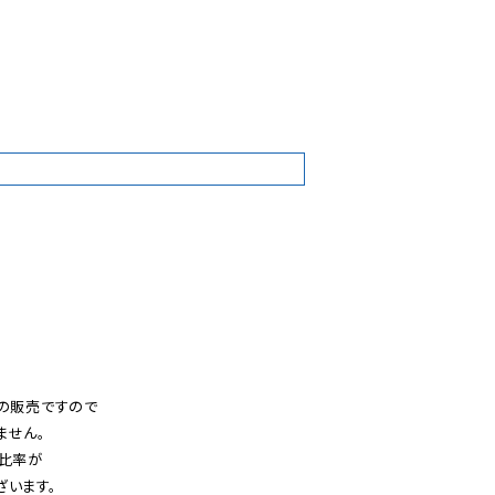
2
の販売ですので

せん。

比率が

います。
