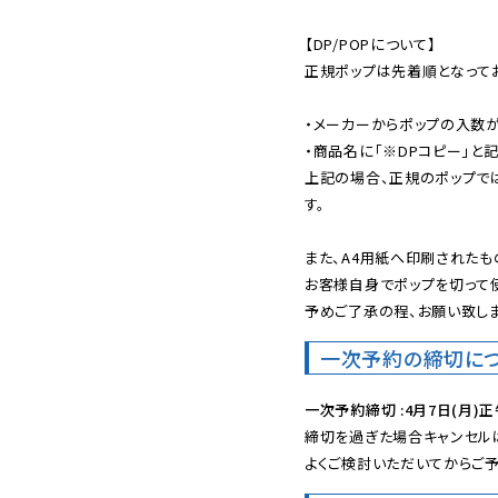
【DP/POPについて】

正規ポップは先着順となってお
・メーカーからポップの入数が
・商品名に「※DPコピー」と記
上記の場合、正規のポップで
す。

また、A4用紙へ印刷されたも
お客様自身でポップを切って使
予めご了承の程、お願い致しま
一次予約の締切に
一次予約締切 :4月7日(月)正
締切を過ぎた場合キャンセルは
よくご検討いただいてからご予