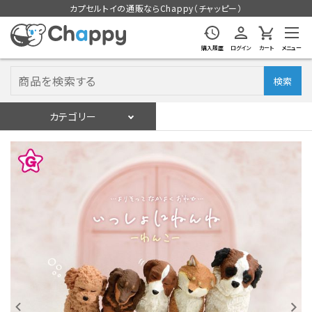
カプセルトイの通販ならChappy（チャッピー）
購入履歴
ログイン
カート
メニュー
検索
カテゴリー
入荷スケジュール
ログイン
会員登録
入荷スケジュールをチェック
カプセルトイマシン本体
カプセルトイ
販促用空カプセル