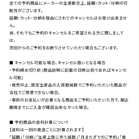
全ての予約商品にメーカーの生産都合上、延期・カット・分納の可
能性がございます。

延期・カット・分納を理由にされてのキャンセルはお受け出来ませ
ん。

尚、それでもご予約のキャンセルをご希望される方に関しまして
は、

次回からのご予約をお断りさせていただく場合もございます。

■ キャンセル可能な場合、キャンセル扱いとなる場合

・予約締め切り前 (商品説明に記載の日時以前であればキャンセ
ル可能)

・発売中止、限定生産品の入荷数減数でご予約いただいた商品が
当社でご用意できない場合。

・事前のお支払いが必要となる商品をご予約いただいた方で、振込
期限までにご入金が確認出来なかった場合。

■ 予約商品の送料計算について

【送料は一回の発送ごとに計算されます】

「延期」「分納」「生産上限に伴う減数」「月またぎでのご予約」「発