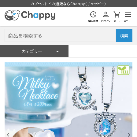
カプセルトイの通販ならChappy（チャッピー）
購入履歴
ログイン
カート
メニュー
検索
カテゴリー
入荷スケジュール
ログイン
会員登録
入荷スケジュールをチェック
カプセルトイマシン本体
カプセルトイ
販促用空カプセル