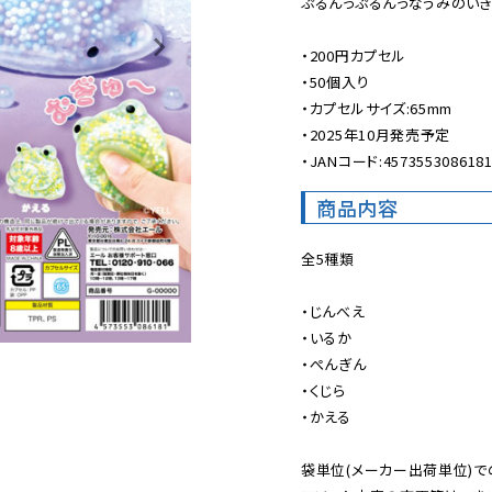
ぷるんっぷるんっなうみのいき
・200円カプセル

・50個入り

・カプセルサイズ:65mm　　　
・2025年10月発売予定

・JANコード:457355308618
商品内容
全5種類

・じんべえ

・いるか

・ぺんぎん

・くじら

・かえる

袋単位(メーカー出荷単位)で