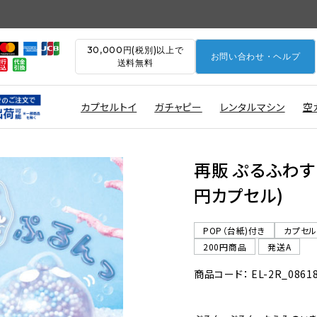
30,000円(税別)以上で
お問い合わせ・ヘルプ
送料無料
カプセルトイ
ガチャピー
レンタルマシン
空
再販 ぷるふわすい
円カプセル)
POP（台紙)付き
カプセ
200円商品
発送A
商品コード： EL-2R_0861