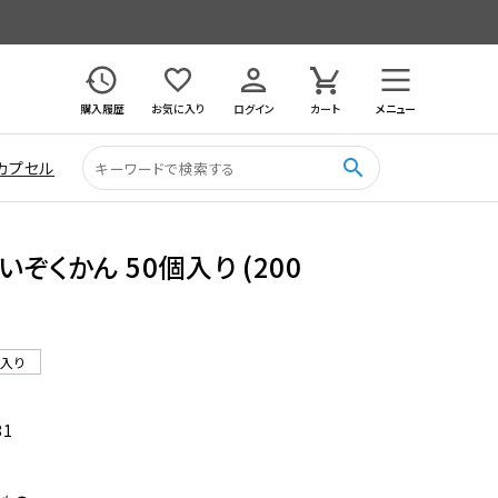
購入履歴
お気に入り
ログイン
カート
メニュー
search
カプセル
ぞくかん 50個入り (200
ル入り
81