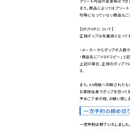
アソート内容の変更等はできま
また、商品によってはアソート
均等になっていない商品もござ
【DP/POPについて】

正規ポップは先着順となってお
・メーカーからポップの入数が
・商品名に「※DPコピー」と記
上記の場合、正規のポップで
す。

また、A4用紙へ印刷されたも
お客様自身でポップを切って使
予めご了承の程、お願い致しま
一次予約の締め切
一次予約は終了いたしました