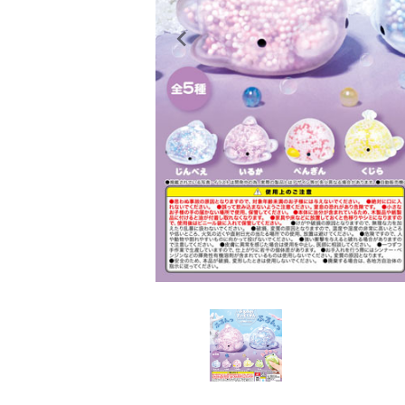
レンタル
景品・玩具・文具
販促用カプセルトイ
よくあるご質問
ご利用ガイド
06-6282-7659