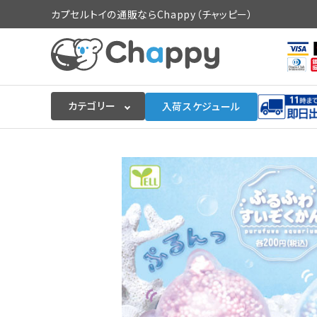
カプセルトイの通販ならChappy（チャッピー）
カテゴリー
入荷スケジュール
ログイン
会員登録
入荷スケジュールをチェック
カプセルトイマシン本体
カプセルトイ
販促用空カプセル