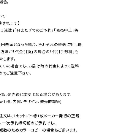
合。

て

されます】

伴う減数」「月またぎでのご予約」「発売中止」等
万円未満となった場合、それぞれの発送に対し送
い方法が「代金引換」の場合の「代引手数料」も
ていた場合でも、お届け時の代金によって送料
のでご注意下さい。
為、発売後に変更となる場合があります。

仕様、内容、デザイン、発売時期等)

注文は、1セットにつき1枚メーカー発行の正規
、一次予約締切前のご予約でも、

減数のためカラーコピーの場合もございます。