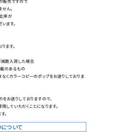
の販売ですので

せん。

比率が

います。

ります。

減数入荷した場合

載のあるもの

はなくカラーコピーのポップをお送りしておりま
のをお送りしておりますので、

用していただくことになります。

す。
りについて