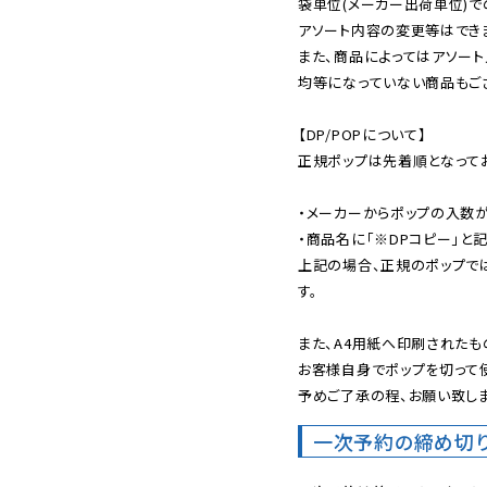
袋単位(メーカー出荷単位)で
アソート内容の変更等はできま
また、商品によってはアソート
均等になっていない商品もござ
【DP/POPについて】

正規ポップは先着順となってお
・メーカーからポップの入数が
・商品名に「※DPコピー」と記
上記の場合、正規のポップで
す。

また、A4用紙へ印刷されたも
お客様自身でポップを切って使
予めご了承の程、お願い致しま
一次予約の締め切