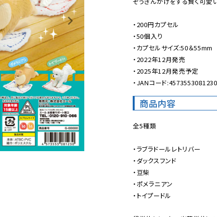
ぞうきんがけをする賢く可愛い
・200円カプセル

・50個入り

・カプセルサイズ:50＆55mm

・2022年12月発売

・2025年12月発売予定

・JANコード:457355308123
商品内容
全5種類

・ラブラドールレトリバー

・ダックスフンド

・豆柴

・ポメラニアン

・トイプードル
