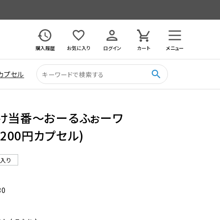
購入履歴
お気に入り
ログイン
カート
メニュー
search
カプセル
がけ当番〜おーるふぉーワ
(200円カプセル)
ル入り
30