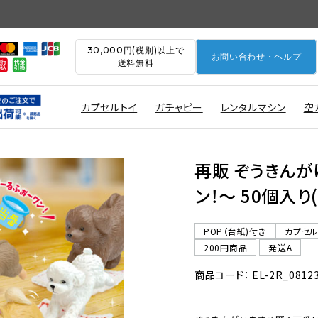
30,000円(税別)以上で
お問い合わせ・ヘルプ
送料無料
カプセルトイ
ガチャピー
レンタルマシン
空
再販 ぞうきん
ン！〜 50個入り
POP（台紙)付き
カプセ
200円商品
発送A
商品コード： EL-2R_0812