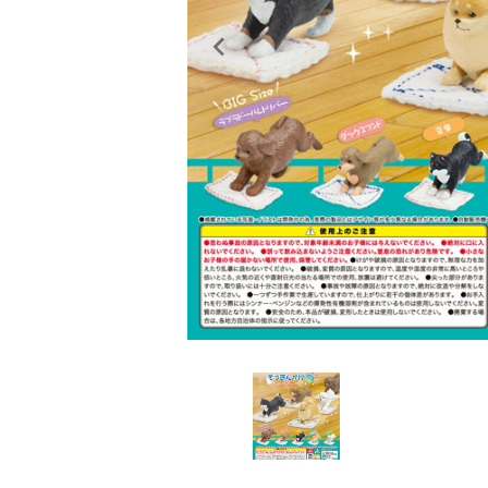
レンタル
景品・玩具・文具
販促用カプセルトイ
よくあるご質問
ご利用ガイド
06-6282-7659