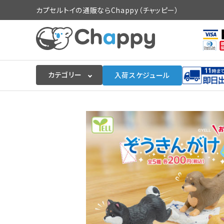
カプセルトイの通販ならChappy（チャッピー）
カテゴリー
入荷スケジュール
ログイン
会員登録
入荷スケジュールをチェック
カプセルトイマシン本体
カプセルトイ
販促用空カプセル