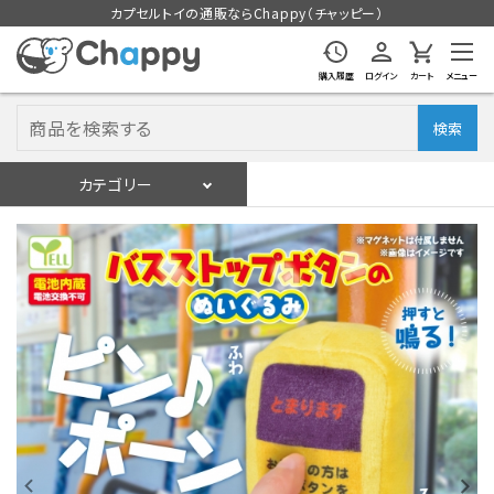
カプセルトイの通販ならChappy（チャッピー）
購入履歴
ログイン
カート
メニュー
検索
カテゴリー
入荷スケジュール
ログイン
会員登録
入荷スケジュールをチェック
カプセルトイマシン本体
カプセルトイ
販促用空カプセル