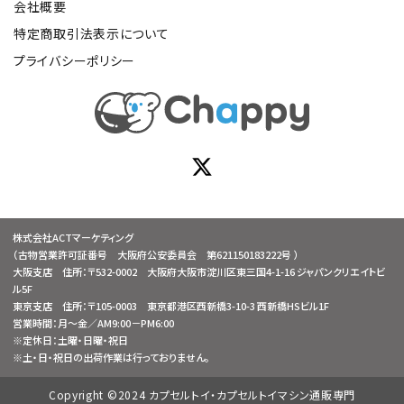
会社概要
特定商取引法表示について
プライバシーポリシー
株式会社ACTマーケティング
（古物営業許可証番号 大阪府公安委員会 第621150183222号 ）
大阪支店 住所：〒532-0002 大阪府大阪市淀川区東三国4-1-16 ジャパンクリエイトビ
ル5F
東京支店 住所：〒105-0003 東京都港区西新橋3-10-3 西新橋HSビル1F
営業時間：月～金／AM9:00－PM6:00
※定休日：土曜・日曜・祝日
※土・日・祝日の出荷作業は行っておりません。
Copyright ©2024 カプセルトイ・カプセルトイマシン通販専門