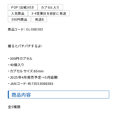
POP（台紙)付き
カプセル入り
人気商品
3-4営業日を目安に発送
300円商品
発送B
商品コード： EL-088383
握るとパチパチするよ!

・300円カプセル

・40個入り

・カプセルサイズ:65mm

・2025年4月発売予定→5月延期

・JANコード:4573553088383
商品内容
全5種類
