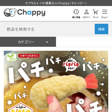
カプセルトイの通販ならChappy（チャッピー）
購入履歴
ログイン
カート
メニュー
検索
カテゴリー
入荷スケジュール
ログイン
会員登録
入荷スケジュールをチェック
カプセルトイマシン本体
カプセルトイ
販促用空カプセル