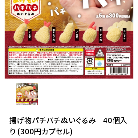
レンタル
景品・玩具・文具
販促用カプセルトイ
よくあるご質問
ご利用ガイド
06-6282-7659
揚げ物パチパチぬいぐるみ 40個入
り (300円カプセル)