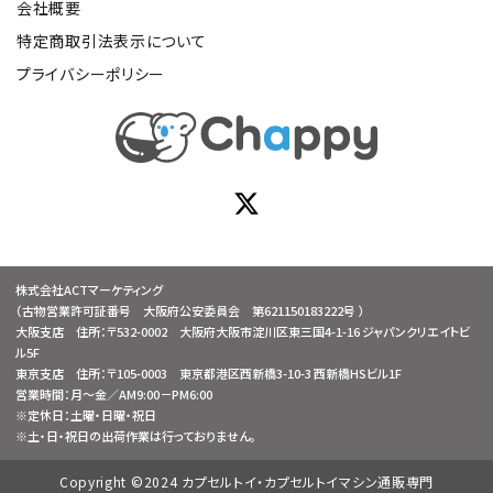
会社概要
特定商取引法表示について
プライバシーポリシー
株式会社ACTマーケティング
（古物営業許可証番号 大阪府公安委員会 第621150183222号 ）
大阪支店 住所：〒532-0002 大阪府大阪市淀川区東三国4-1-16 ジャパンクリエイトビ
ル5F
東京支店 住所：〒105-0003 東京都港区西新橋3-10-3 西新橋HSビル1F
営業時間：月～金／AM9:00－PM6:00
※定休日：土曜・日曜・祝日
※土・日・祝日の出荷作業は行っておりません。
Copyright ©2024 カプセルトイ・カプセルトイマシン通販専門