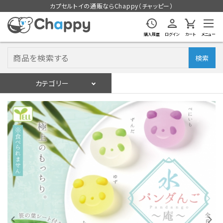
カプセルトイの通販ならChappy（チャッピー）
購入履歴
ログイン
カート
メニュー
検索
カテゴリー
入荷スケジュール
ログイン
会員登録
入荷スケジュールをチェック
カプセルトイマシン本体
カプセルトイ
販促用空カプセル