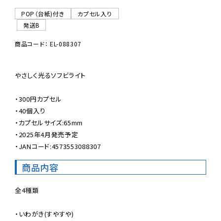
POP（台紙)付き
カプセル入り
発送B
商品コード： EL-088307
やさしく光るソフビライト

・300円カプセル

・40個入り

・カプセルサイズ:65mm

・2025年4月発売予定

・JANコード:4573553088307
商品内容
全4種類

・いわがき(すやすや)
