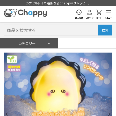
カプセルトイの通販ならChappy（チャッピー）
購入履歴
ログイン
カート
メニュー
検索
カテゴリー
入荷スケジュール
ログイン
会員登録
入荷スケジュールをチェック
カプセルトイマシン本体
カプセルトイ
販促用空カプセル