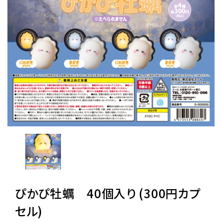
レンタル
景品・玩具・文具
販促用カプセルトイ
よくあるご質問
ご利用ガイド
06-6282-7659
ぴかぴ牡蠣 40個入り (300円カプ
セル)