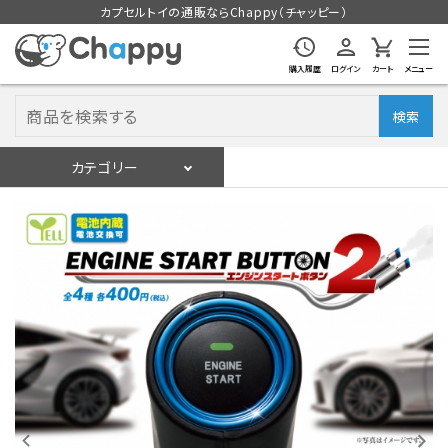
カプセルトイの通販ならChappy（チャッピー）
購入履歴
ログイン
カート
メニュー
検索
カテゴリー
入荷スケジュール
ログイン
会員登録
入荷スケジュールをチェック
カプセルトイマシン本体
カプセルトイ
販促用空カプセル