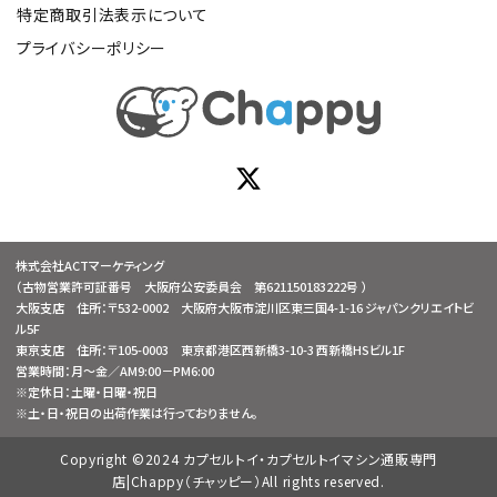
特定商取引法表示について
プライバシーポリシー
株式会社ACTマーケティング
（古物営業許可証番号 大阪府公安委員会 第621150183222号 ）
大阪支店 住所：〒532-0002 大阪府大阪市淀川区東三国4-1-16 ジャパンクリエイトビ
ル5F
東京支店 住所：〒105-0003 東京都港区西新橋3-10-3 西新橋HSビル1F
営業時間：月～金／AM9:00－PM6:00
※定休日：土曜・日曜・祝日
※土・日・祝日の出荷作業は行っておりません。
Copyright ©2024 カプセルトイ・カプセルトイマシン通販専門
店|Chappy（チャッピー）All rights reserved.