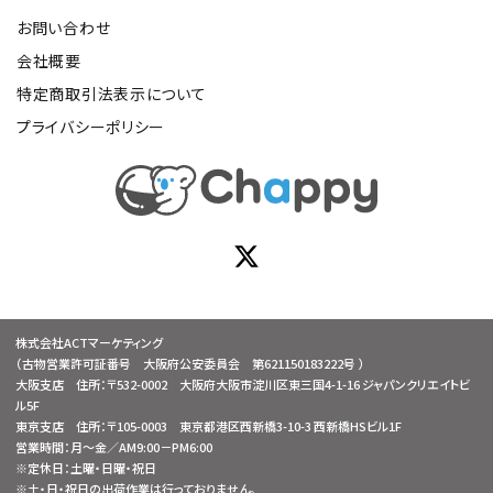
お問い合わせ
会社概要
特定商取引法表示について
プライバシーポリシー
株式会社ACTマーケティング
（古物営業許可証番号 大阪府公安委員会 第621150183222号 ）
大阪支店 住所：〒532-0002 大阪府大阪市淀川区東三国4-1-16 ジャパンクリエイトビ
ル5F
東京支店 住所：〒105-0003 東京都港区西新橋3-10-3 西新橋HSビル1F
営業時間：月～金／AM9:00－PM6:00
※定休日：土曜・日曜・祝日
※土・日・祝日の出荷作業は行っておりません。