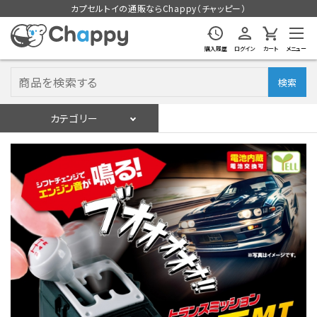
カプセルトイの通販ならChappy（チャッピー）
購入履歴
ログイン
カート
メニュー
検索
カテゴリー
入荷スケジュール
ログイン
会員登録
入荷スケジュールをチェック
カプセルトイマシン本体
カプセルトイ
販促用空カプセル