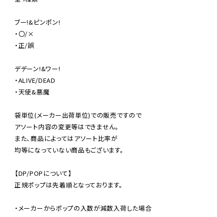
ブー!&ピンポン!

・〇/×

・正/誤

デデーン!&ワー!

・ALIVE/DEAD

・天使&悪魔

袋単位(メーカー出荷単位)での販売ですので

アソート内容の変更等はできません。

また、商品によってはアソート比率が

均等になっていない商品もございます。

【DP/POPについて】

正規ポップは先着順となっております。

・メーカーからポップの入数が減数入荷した場合
