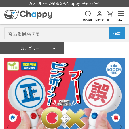
カプセルトイの通販ならChappy（チャッピー）
購入履歴
ログイン
カート
メニュー
検索
カテゴリー
入荷スケジュール
ログイン
会員登録
入荷スケジュールをチェック
カプセルトイマシン本体
カプセルトイ
販促用空カプセル