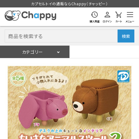
カプセルトイの通販ならChappy（チャッピー）
購入履歴
ログイン
カート
メニュー
検索
カテゴリー
入荷スケジュール
ログイン
会員登録
入荷スケジュールをチェック
カプセルトイマシン本体
カプセルトイ
販促用空カプセル