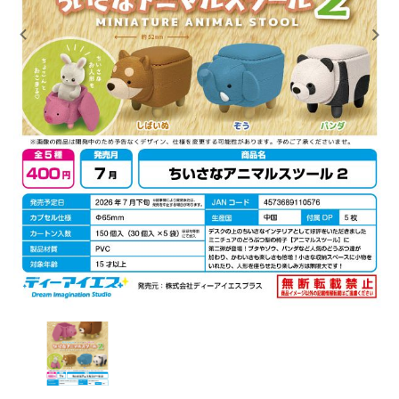
レンタル
景品・玩具・文具
販促用カプセルトイ
よくあるご質問
ご利用ガイド
06-6282-7659