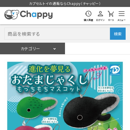
カプセルトイの通販ならChappy（チャッピー）
購入履歴
ログイン
カート
メニュー
検索
カテゴリー
入荷スケジュール
ログイン
会員登録
入荷スケジュールをチェック
カプセルトイマシン本体
カプセルトイ
販促用空カプセル