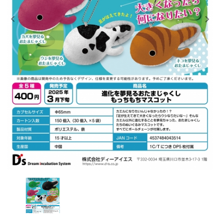
レンタル
景品・玩具・文具
販促用カプセルトイ
よくあるご質問
ご利用ガイド
06-6282-7659