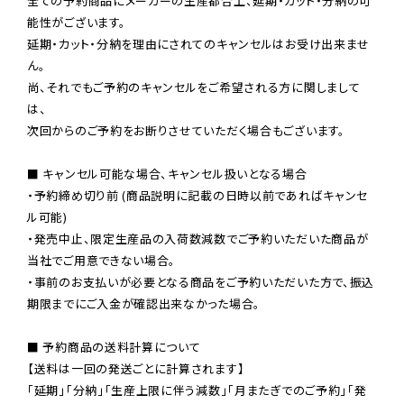
全ての予約商品にメーカーの生産都合上、延期・カット・分納の可
能性がございます。

延期・カット・分納を理由にされてのキャンセルはお受け出来ませ
ん。

尚、それでもご予約のキャンセルをご希望される方に関しまして
は、

次回からのご予約をお断りさせていただく場合もございます。

■ キャンセル可能な場合、キャンセル扱いとなる場合

・予約締め切り前 (商品説明に記載の日時以前であればキャンセ
ル可能)

・発売中止、限定生産品の入荷数減数でご予約いただいた商品が
当社でご用意できない場合。

・事前のお支払いが必要となる商品をご予約いただいた方で、振込
期限までにご入金が確認出来なかった場合。

■ 予約商品の送料計算について

【送料は一回の発送ごとに計算されます】

「延期」「分納」「生産上限に伴う減数」「月またぎでのご予約」「発