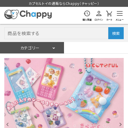
カプセルトイの通販ならChappy（チャッピー）
購入履歴
ログイン
カート
メニュー
検索
カテゴリー
入荷スケジュール
ログイン
会員登録
入荷スケジュールをチェック
カプセルトイマシン本体
カプセルトイ
販促用空カプセル