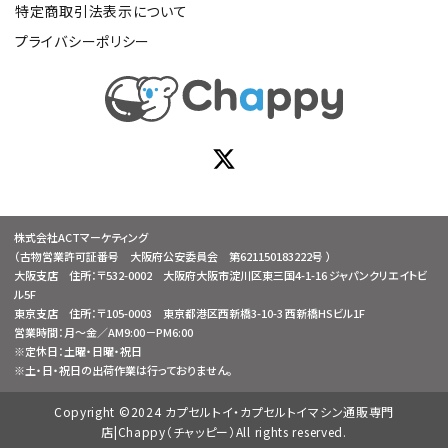
特定商取引法表示について
プライバシーポリシー
株式会社ACTマーケティング
（古物営業許可証番号 大阪府公安委員会 第621150183222号 ）
大阪支店 住所：〒532-0002 大阪府大阪市淀川区東三国4-1-16 ジャパンクリエイトビ
ル5F
東京支店 住所：〒105-0003 東京都港区西新橋3-10-3 西新橋HSビル1F
営業時間：月～金／AM9:00－PM6:00
※定休日：土曜・日曜・祝日
※土・日・祝日の出荷作業は行っておりません。
Copyright ©2024 カプセルトイ・カプセルトイマシン通販専門
店|Chappy（チャッピー）All rights reserved.