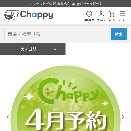
カプセルトイの通販ならChappy（チャッピー）
購入履歴
ログイン
カート
メニュー
検索
カテゴリー
入荷スケジュール
ログイン
会員登録
入荷スケジュールをチェック
カプセルトイマシン本体
カプセルトイ
販促用空カプセル