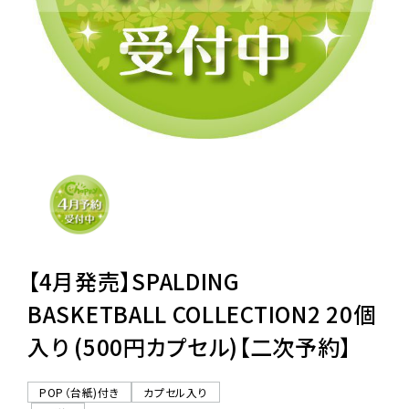
レンタル
景品・玩具・文具
販促用カプセルトイ
よくあるご質問
ご利用ガイド
【4月発売】SPALDING
BASKETBALL COLLECTION2 20個
入り (500円カプセル)【二次予約】
06-6282-7659
POP（台紙)付き
カプセル入り